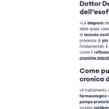
Dottor D
dell’esof
«La
diagnosi
del
della quale vie
di
tessuto eso
presenza di
più 
fondamentali. È
come il
refluss
croniche intesti
Come può
cronica 
«Il trattamento 
farmacologico
pompa protonic
ovvero
cortison