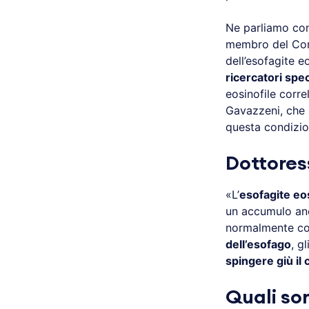
Ne parliamo co
membro del Comi
dell’esofagite 
ricercatori spec
eosinofile corre
Gavazzeni, che i
questa condizio
Dottores
«L’
esofagite eos
un accumulo an
normalmente coin
dell’esofago
, g
spingere giù il
Quali son