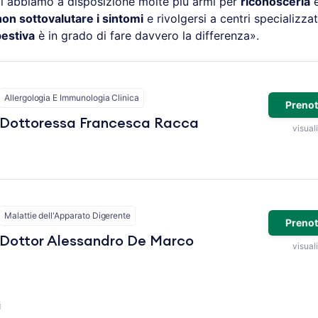
i abbiamo a disposizione molte più armi per
riconoscerla
non sottovalutare i sintomi
e rivolgersi a centri specializza
pestiva
è in grado di fare davvero la differenza».
Allergologia E Immunologia Clinica
Prenot
Dottoressa Francesca Racca
visuali
Malattie dell'Apparato Digerente
Prenot
Dottor Alessandro De Marco
visuali
i