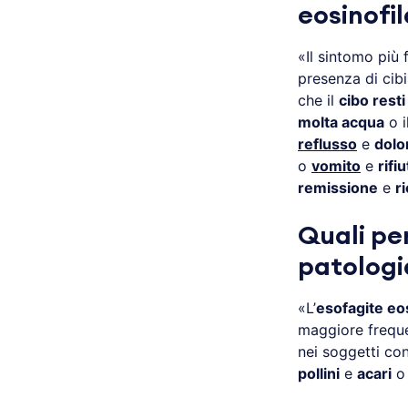
eosinofi
«Il sintomo più 
presenza di cibi
che il
cibo resti
molta acqua
o i
reflusso
e
dolo
o
vomito
e
rifi
remissione
e
r
Quali pe
patologi
«L’
esofagite eos
maggiore frequ
nei soggetti co
pollini
e
acari
o 