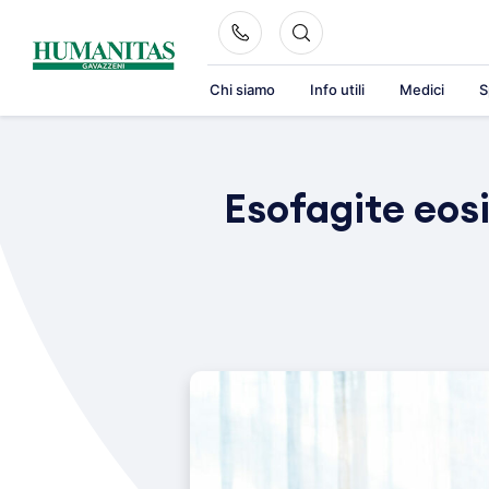
Skip
to
content
Chi siamo
Info utili
Medici
S
Esofagite eosi