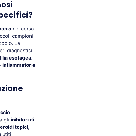
nosi
pecifici?
copia
nel corso
iccoli campioni
copio. La
eri diagnostici
ilia esofagea
,
 o
infiammatorie
azione
ccio
a gli
inibitori di
eroidi topici
,
utiti.