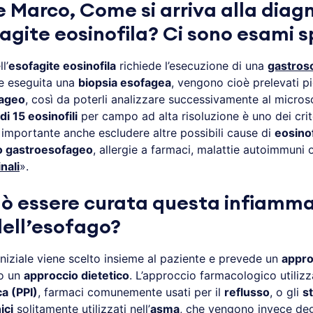
e Marco, Come si arriva alla diag
agite eosinofila? Ci sono esami s
l’
esofagite eosinofila
richiede l’esecuzione di una
gastros
ne eseguita una
biopsia esofagea
, vengono cioè prelevati p
fageo
, così da poterli analizzare successivamente al micros
di 15 eosinofili
per campo ad alta risoluzione è uno dei crit
 importante anche escludere altre possibili cause di
eosinof
o gastroesofageo
, allergie a farmaci, malattie autoimmuni
nali
».
 essere curata questa infiamm
dell’esofago?
iniziale viene scelto insieme al paziente e prevede un
appro
o un
approccio dietetico
. L’approccio farmacologico utilizz
a (PPI)
, farmaci comunemente usati per il
reflusso
, o gli
st
ici
solitamente utilizzati nell’
asma
, che vengono invece degl