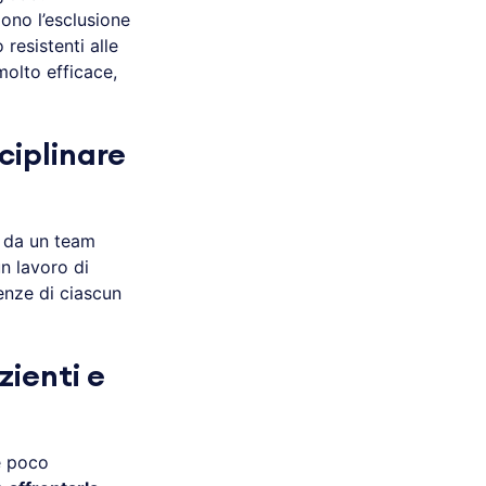
ono l’esclusione
 resistenti alle
olto efficace,
ciplinare
 da un team
un lavoro di
genze di ciascun
ienti e
e poco