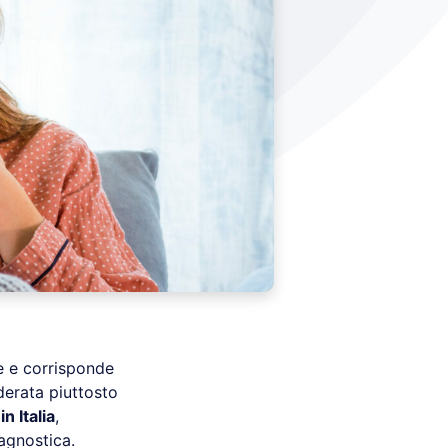
re e corrisponde
erata piuttosto
 Italia
,
agnostica.