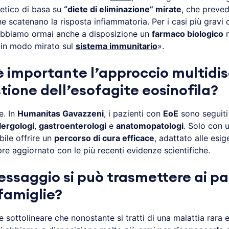
tetico di basa su
“diete di eliminazione” mirate
, che preved
he scatenano la risposta infiammatoria. Per i casi più gravi o
, abbiamo ormai anche a disposizione un
farmaco biologico
m
 in modo mirato sul
sistema immunitario
».
 importante l’approccio multidis
tione dell’esofagite eosinofila?
e. In
Humanitas Gavazzeni
, i pazienti con
EoE
sono seguiti
lergologi
,
gastroenterologi
e
anatomopatologi
. Solo con 
bile offrire un
percorso di cura efficace
, adattato alle esi
re aggiornato con le più recenti evidenze scientifiche.
ssaggio si può trasmettere ai paz
 famiglie?
 sottolineare che nonostante si tratti di una malattia rara 