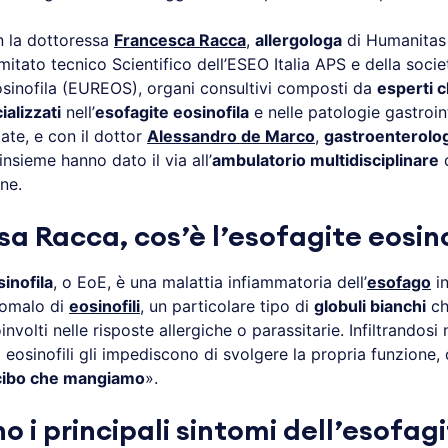
n la dottoressa
Francesca Racca
,
allergologa
di Humanitas
tato tecnico Scientifico dell’ESEO Italia APS e della soci
eosinofila (EUREOS), organi consultivi composti da
esperti cl
ializzati
nell’
esofagite eosinofila
e nelle patologie gastroint
late, e con il dottor
Alessandro de Marco
,
gastroenterolo
nsieme hanno dato il via all’
ambulatorio multidisciplinare
d
ne.
sa Racca, cos’è l’esofagite eosin
inofila
, o EoE, è una malattia infiammatoria dell’
esofago
in
omalo di
eosinofili
, un particolare tipo di
globuli bianchi
ch
volti nelle risposte allergiche o parassitarie. Infiltrandosi
li eosinofili gli impediscono di svolgere la propria funzione,
 cibo che mangiamo
».
o i principali sintomi dell’esofag