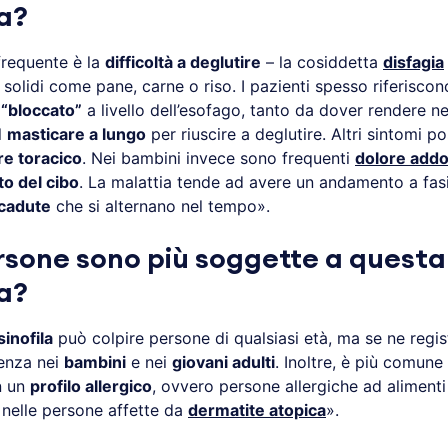
la?
frequente è la
difficoltà a deglutire
– la cosiddetta
disfagia
 solidi come pane, carne o riso. I pazienti spesso riferisco
 “bloccato”
a livello dell’esofago, tanto da dover rendere ne
l
masticare a lungo
per riuscire a deglutire. Altri sintomi 
re toracico
. Nei bambini invece sono frequenti
dolore add
uto del cibo
. La malattia tende ad avere un andamento a fasi
icadute
che si alternano nel tempo».
rsone sono più soggette a questa
a?
inofila
può colpire persone di qualsiasi età, ma se ne regis
enza nei
bambini
e nei
giovani adulti
. Inoltre, è più comune
n un
profilo allergico
, ovvero persone allergiche ad alimenti
nelle persone affette da
dermatite atopica
».