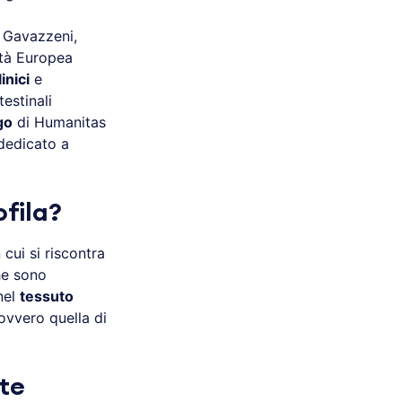
 Gavazzeni,
età Europea
inici
e
estinali
go
di Humanitas
edicato a
ofila?
 cui si riscontra
e sono
 nel
tessuto
 ovvero quella di
ite