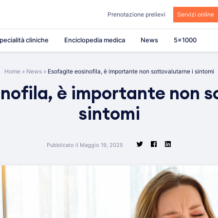
Prenotazione prelievi
Servizi online
pecialità cliniche
Enciclopedia medica
News
5×1000
Home
»
News
»
Esofagite eosinofila, è importante non sottovalutarne i sintomi
nofila, è importante non s
sintomi
Pubblicato il Maggio 19, 2025