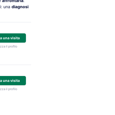
e
affrontarla
.
ti: una
diagnosi
a una visita
zza il profilo
a una visita
zza il profilo