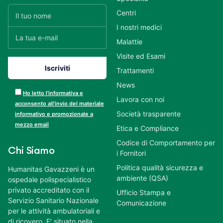
Centri
I nostri medici
Malattie
Visite ed Esami
Trattamenti
News
Ho letto l’informativa e
Lavora con noi
acconsento all’invio del materiale
Società trasparente
informativo e promozionale a
mezzo email
Etica e Compliance
Codice di Comportamento per
Chi Siamo
i Fornitori
Politica qualità sicurezza e
Humanitas Gavazzeni è un
ambiente (QSA)
ospedale polispecialistico
privato accreditato con il
Ufficio Stampa e
Servizio Sanitario Nazionale
Comunicazione
per le attività ambulatoriali e
di ricovero. E’ situato nella