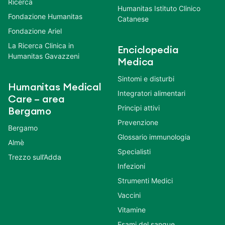
Ricerca
Humanitas Istituto Clinico
Fondazione Humanitas
Catanese
Fondazione Ariel
La Ricerca Clinica in
Enciclopedia
Humanitas Gavazzeni
Medica
Sintomi e disturbi
Humanitas Medical
Integratori alimentari
Care – area
Principi attivi
Bergamo
Prevenzione
Bergamo
Glossario immunologia
Almè
Specialisti
Trezzo sull’Adda
Infezioni
Strumenti Medici
Vaccini
Vitamine
Esami del sangue