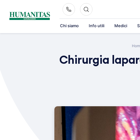
Skip
to
content
Chi siamo
Info utili
Medici
S
Hom
Chirurgia lapa