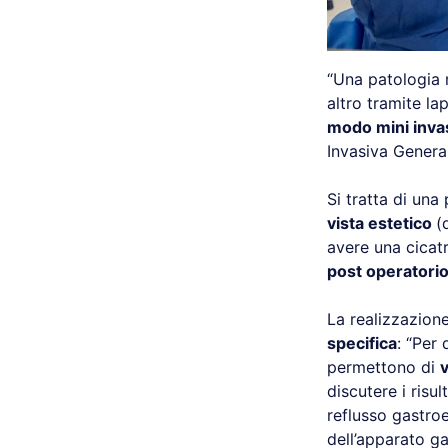
“Una patologia m
altro tramite la
modo mini inva
Invasiva Genera
Si tratta di un
vista estetico
(
avere una cicatr
post operatori
La realizzazione
specifica
: “Per
permettono di
v
discutere i risul
reflusso gastro
dell’apparato ga