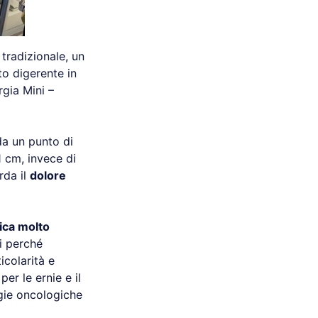
tradizionale, un
to digerente in
rgia Mini –
 da un punto di
 cm, invece di
rda il
dolore
.
ica molto
i perché
icolarità e
per le ernie e il
gie oncologiche