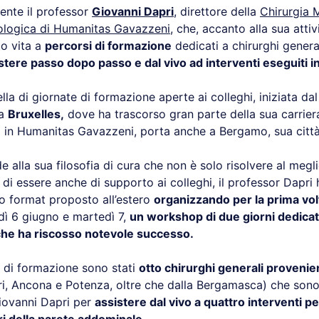
ente il professor
Giovanni Dapri
, direttore della
Chirurgia M
ologica di Humanitas Gavazzeni
, che, accanto alla sua attiv
to vita a
percorsi di formazione
dedicati a chirurghi general
stere passo dopo passo e dal vivo ad interventi eseguiti i
lla di giornate di formazione aperte ai colleghi, iniziata da
 a
Bruxelles,
dove ha trascorso gran parte della sua carriera
in Humanitas Gavazzeni, porta anche a Bergamo, sua città
alla sua filosofia di cura che non è solo risolvere al megli
 di essere anche di supporto ai colleghi, il professor Dapri 
uo format proposto all’estero
organizzando per la prima vol
edì 6 giugno e martedì 7,
un workshop di due giorni dedicato
che ha riscosso notevole successo.
 di formazione sono stati
otto chirurghi generali provenie
ri, Ancona e Potenza, oltre che dalla Bergamasca) che sono 
iovanni Dapri per
assistere dal vivo a quattro interventi pe