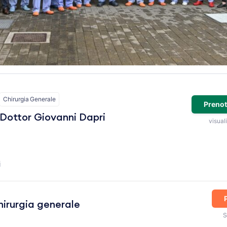
Chirurgia Generale
Prenot
Dottor Giovanni Dapri
visuali
i
chirurgia generale
S