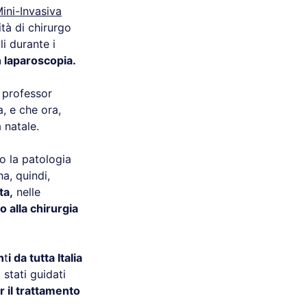
ini-Invasiva
ità di chirurgo
i durante i
n laparoscopia.
l professor
, e che ora,
 natale.
o la patologia
ha, quindi,
ta,
nelle
 alla chirurgia
n
t
i da tutta Italia
stati guidati
r il trattamento