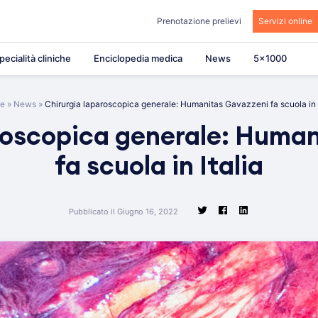
Prenotazione prelievi
Servizi online
pecialità cliniche
Enciclopedia medica
News
5×1000
e
»
News
»
Chirurgia laparoscopica generale: Humanitas Gavazzeni fa scuola in I
roscopica generale: Huma
fa scuola in Italia
Pubblicato il Giugno 16, 2022