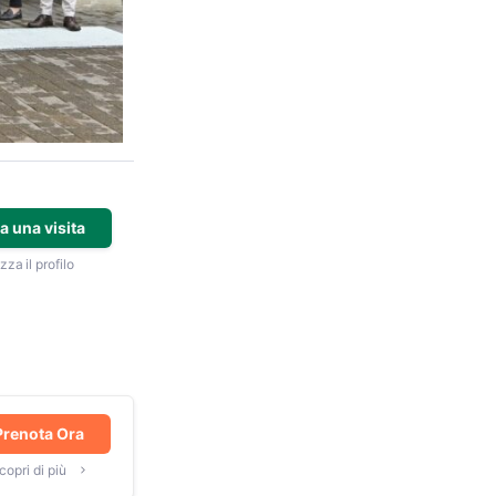
a una visita
zza il profilo
Prenota Ora
copri di più