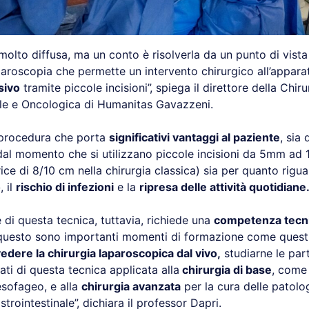
olto diffusa, ma un conto è risolverla da un punto di vista 
paroscopia che permette un intervento chirurgico all’appara
sivo
tramite piccole incisioni”, spiega il direttore della Chiru
le e Oncologica di Humanitas Gavazzeni.
a procedura che porta
significativi vantaggi al paziente
, sia
dal momento che si utilizzano piccole incisioni da 5mm ad 1
ice di 8/10 cm nella chirurgia classica) sia per quanto rigua
o
, il
rischio di infezioni
e la
ripresa delle attività quotidiane
 di questa tecnica, tuttavia, richiede una
competenza tecn
 questo sono importanti momenti di formazione come quest
edere la chirurgia laparoscopica dal vivo,
studiarne le part
tati di questa tecnica applicata alla
chirurgia di base
, come 
esofageo, e alla
chirurgia avanzata
per la cura delle patolo
strointestinale”, dichiara il professor Dapri.