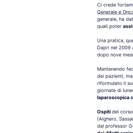
Ci crede fortem
Generale e Onc
generale, ha da
quali poter
assi
Una pratica, que
Dapri nel 2009
dopo nove mesi 
Mantenendo fede 
dei pazienti, ma
riformulato il s
giornate di lun
laparoscopica 
Ospiti
del corso
(Alghero, Sassa
dal professor G