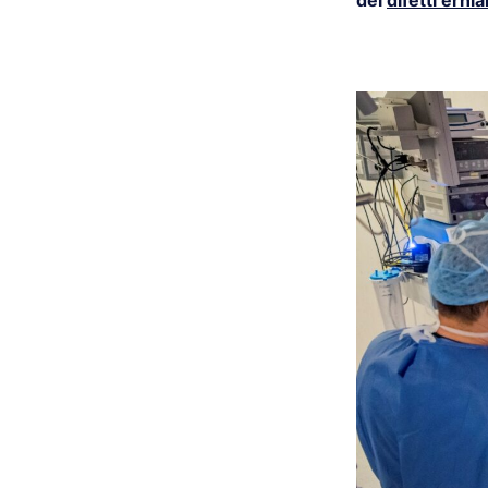
dei
difetti erni