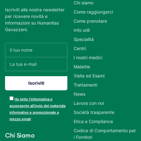
Chi siamo
Iscriviti alla nostra newsletter
Come raggiungerci
per ricevere novità e
Come prenotare
informazioni su Humanitas
Gavazzeni.
Info utili
Specialità
Centri
I nostri medici
Malattie
Visite ed Esami
Trattamenti
News
Ho letto l’informativa e
Lavora con noi
acconsento all’invio del materiale
Società trasparente
informativo e promozionale a
mezzo email
Etica e Compliance
Codice di Comportamento per
Chi Siamo
i Fornitori