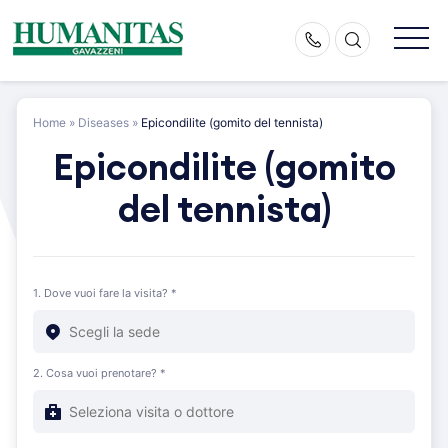
Skip
to
content
Home
»
Diseases
»
Epicondilite (gomito del tennista)
Epicondilite (gomito
del tennista)
1. Dove vuoi fare la visita? *
2. Cosa vuoi prenotare? *