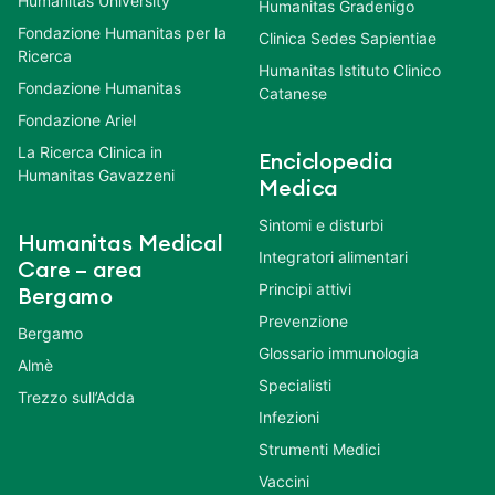
Humanitas University
Humanitas Gradenigo
Fondazione Humanitas per la
Clinica Sedes Sapientiae
Ricerca
Humanitas Istituto Clinico
Fondazione Humanitas
Catanese
Fondazione Ariel
La Ricerca Clinica in
Enciclopedia
Humanitas Gavazzeni
Medica
Sintomi e disturbi
Humanitas Medical
Integratori alimentari
Care – area
Principi attivi
Bergamo
Prevenzione
Bergamo
Glossario immunologia
Almè
Specialisti
Trezzo sull’Adda
Infezioni
Strumenti Medici
Vaccini