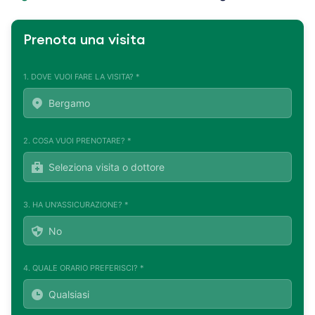
Prenota una visita
1. DOVE VUOI FARE LA VISITA? *
2. COSA VUOI PRENOTARE? *
3. HA UN'ASSICURAZIONE? *
4. QUALE ORARIO PREFERISCI? *