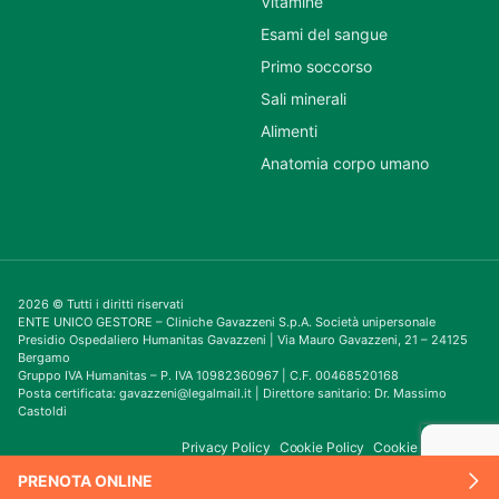
Vitamine
Esami del sangue
Primo soccorso
Sali minerali
Alimenti
Anatomia corpo umano
2026 © Tutti i diritti riservati
ENTE UNICO GESTORE – Cliniche Gavazzeni S.p.A. Società unipersonale
Presidio Ospedaliero Humanitas Gavazzeni | Via Mauro Gavazzeni, 21 – 24125
Bergamo
Gruppo IVA Humanitas – P. IVA 10982360967 | C.F. 00468520168
Posta certificata: gavazzeni@legalmail.it | Direttore sanitario: Dr. Massimo
Castoldi
Privacy Policy
Cookie Policy
Cookie Consent
PRENOTA ONLINE