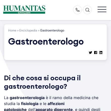
Skip
to
content
Home
»
Enciclopedia
»
Gastroenterologo
Gastroenterologo
Di che cosa si occupa il
gastroenterologo?
La
gastroenterologia
è il ramo della medicina che
studia la
fisiologia
e le
affezioni
patologiche
dell’
apparato digerente
, e quindi degli