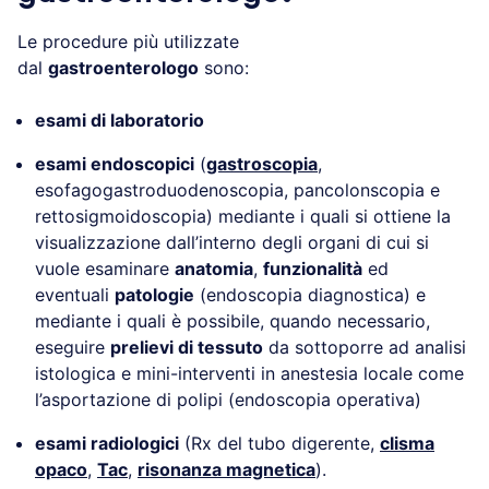
Le procedure più utilizzate
dal
gastroenterologo
sono:
esami di laboratorio
esami endoscopici
(
gastroscopia
,
esofagogastroduodenoscopia, pancolonscopia e
rettosigmoidoscopia) mediante i quali si ottiene la
visualizzazione dall’interno degli organi di cui si
vuole esaminare
anatomia
,
funzionalità
ed
eventuali
patologie
(endoscopia diagnostica) e
mediante i quali è possibile, quando necessario,
eseguire
prelievi di tessuto
da sottoporre ad analisi
istologica e mini-interventi in anestesia locale come
l’asportazione di polipi (endoscopia operativa)
esami radiologici
(Rx del tubo digerente,
clisma
opaco
,
Tac
,
risonanza magnetica
).