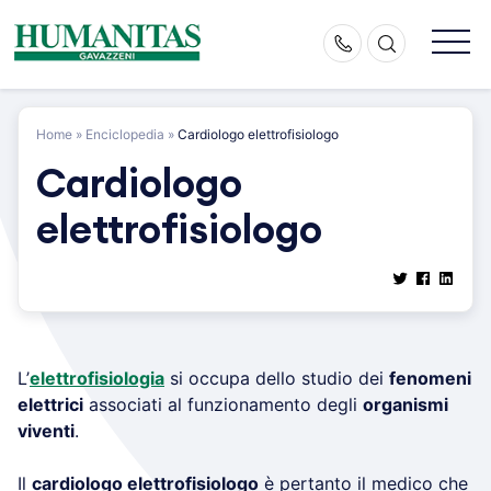
Skip
to
content
Home
»
Enciclopedia
»
Cardiologo elettrofisiologo
Cardiologo
elettrofisiologo
L’
elettrofisiologia
si occupa dello studio dei
fenomeni
elettrici
associati al funzionamento degli
organismi
viventi
.
Il
cardiologo elettrofisiologo
è pertanto il medico che