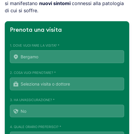
si manifestano
nuovi sintomi
connessi alla patologia
di cui si soffre.
Prenota una visita
1. DOVE VUOI FARE LA VISITA? *
2. COSA VUOI PRENOTARE? *
3. HA UN'ASSICURAZIONE? *
4. QUALE ORARIO PREFERISCI? *