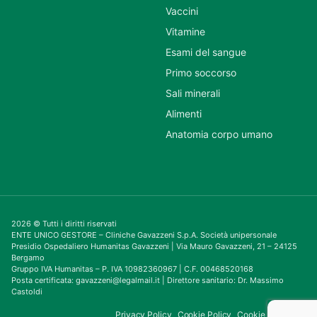
Vaccini
Vitamine
Esami del sangue
Primo soccorso
Sali minerali
Alimenti
Anatomia corpo umano
2026 © Tutti i diritti riservati
ENTE UNICO GESTORE – Cliniche Gavazzeni S.p.A. Società unipersonale
Presidio Ospedaliero Humanitas Gavazzeni | Via Mauro Gavazzeni, 21 – 24125
Bergamo
Gruppo IVA Humanitas – P. IVA 10982360967 | C.F. 00468520168
Posta certificata: gavazzeni@legalmail.it | Direttore sanitario: Dr. Massimo
Castoldi
Privacy Policy
Cookie Policy
Cookie Consent