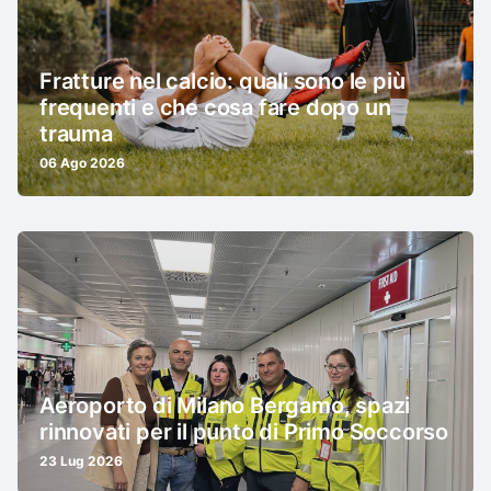
Fratture nel calcio: quali sono le più
frequenti e che cosa fare dopo un
trauma
06 Ago 2026
Aeroporto di Milano Bergamo, spazi
rinnovati per il punto di Primo Soccorso
23 Lug 2026