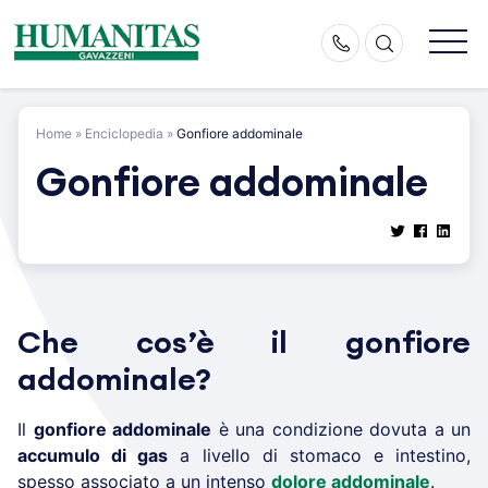
Skip
to
content
Home
»
Enciclopedia
»
Gonfiore addominale
Gonfiore addominale
Che cos’è il gonfiore
addominale?
Il
gonfiore addominale
è una condizione dovuta a un
accumulo di gas
a livello di stomaco e intestino,
spesso associato a un intenso
dolore addominale
.