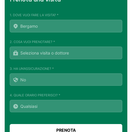
1. DOVE VUOI FARE LA VISITA? *
2. COSA VUOI PRENOTARE? *
3. HA UN'ASSICURAZIONE? *
4. QUALE ORARIO PREFERISCI? *