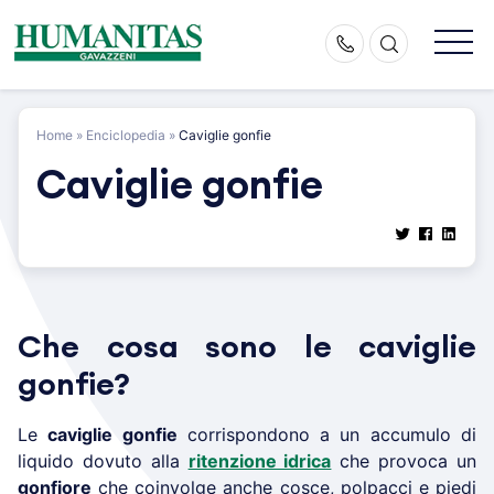
Skip
to
content
Home
»
Enciclopedia
»
Caviglie gonfie
Caviglie gonfie
Che cosa sono le caviglie
gonfie?
Le
caviglie gonfie
corrispondono a un accumulo di
liquido dovuto alla
ritenzione idrica
che provoca un
gonfiore
che coinvolge anche cosce, polpacci e piedi