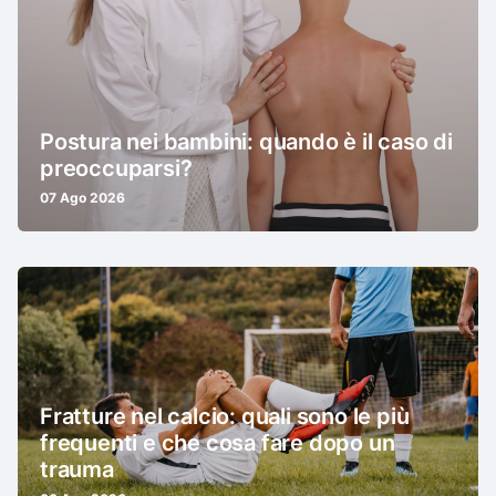
Postura nei bambini: quando è il caso di
preoccuparsi?
07 Ago 2026
Fratture nel calcio: quali sono le più
frequenti e che cosa fare dopo un
trauma