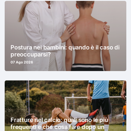
Postura nei bambini: quando è il caso di
preoccuparsi?
07 Ago 2026
Fratture nel calcio: quali sono le più
frequenti e che cosa fare dopo un