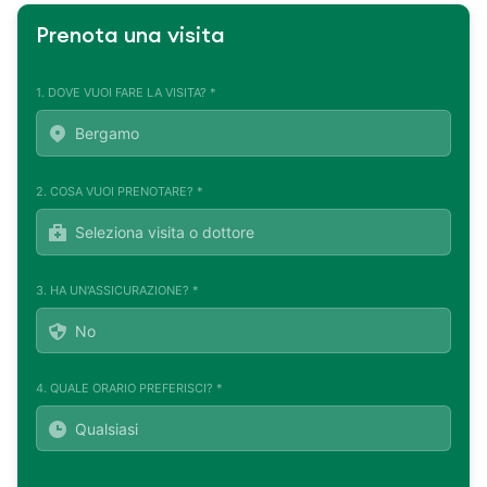
Prenota una visita
1. DOVE VUOI FARE LA VISITA? *
2. COSA VUOI PRENOTARE? *
3. HA UN'ASSICURAZIONE? *
4. QUALE ORARIO PREFERISCI? *