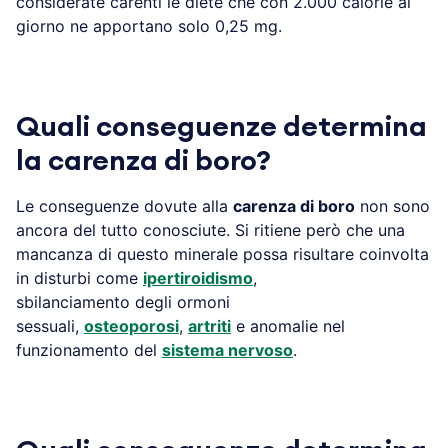
considerate carenti le diete che con 2.000 calorie al
giorno ne apportano solo 0,25 mg.
Quali conseguenze determina
la carenza di boro?
Le conseguenze dovute alla
carenza di boro
non sono
ancora del tutto conosciute. Si ritiene però che una
mancanza di questo minerale possa risultare coinvolta
in disturbi come
ipertiroidismo
,
sbilanciamento degli ormoni
sessuali,
osteoporosi
,
artriti
e anomalie nel
funzionamento del
sistema nervoso
.