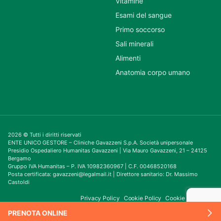
Vitamine
Esami del sangue
Primo soccorso
Sali minerali
Alimenti
Anatomia corpo umano
2026 © Tutti i diritti riservati
ENTE UNICO GESTORE – Cliniche Gavazzeni S.p.A. Società unipersonale
Presidio Ospedaliero Humanitas Gavazzeni | Via Mauro Gavazzeni, 21 – 24125
Bergamo
Gruppo IVA Humanitas – P. IVA 10982360967 | C.F. 00468520168
Posta certificata: gavazzeni@legalmail.it | Direttore sanitario: Dr. Massimo
Castoldi
Privacy Policy
Cookie Policy
Cookie Consent
PRENOTA ONLINE