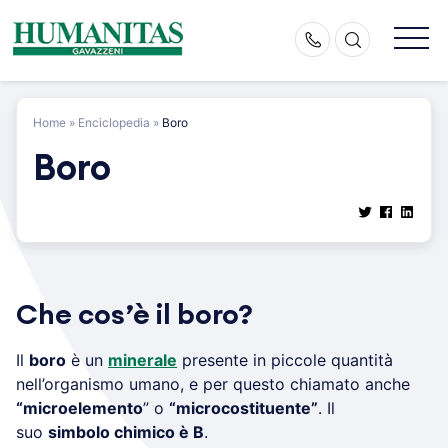
Skip
to
content
Home
»
Enciclopedia
»
Boro
Boro
Che cos’è il boro?
Il
boro
è un
minerale
presente in piccole quantità
nell’organismo umano, e per questo chiamato anche
“microelemento
” o
“microcostituente”
. Il
suo
simbolo chimico è B
.