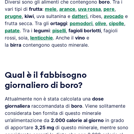
Diversi sono gli alimenti che contengono
boro
. Tra i
vari tipi di
frutta
:
mele
,
arance
,
uva rossa
,
pere
,
prugne
,
kiwi
, uva sultanina e
datteri
, ribes,
avocado
e
frutta secca. Tra gli
ortaggi
:
pomodori
,
olive
,
cipolle
,
patate
. Tra i
legumi
:
piselli
,
fagioli borlotti
, fagioli
rossi, soia,
lenticchie
. Anche il
vino
e
la
birra
contengono questo minerale.
Qual è il fabbisogno
giornaliero di boro?
Attualmente non è stata calcolata una
dose
giornaliera
raccomandata di
boro
. Viene solitamente
considerata ben fornita di questo minerale
un’alimentazione da
2.000 calorie al giorno
in grado
di apportare
3,25 mg
di questo minerale, mentre sono