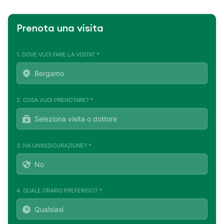
Prenota una visita
1. DOVE VUOI FARE LA VISITA? *
2. COSA VUOI PRENOTARE? *
3. HA UN'ASSICURAZIONE? *
4. QUALE ORARIO PREFERISCI? *