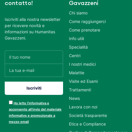
contatto!
Gavazzeni
Chi siamo
Iscriviti alla nostra newsletter
Come raggiungerci
per ricevere novità e
Come prenotare
informazioni su Humanitas
Gavazzeni.
Info utili
Specialità
Centri
I nostri medici
Malattie
Visite ed Esami
Trattamenti
News
Ho letto l’informativa e
Lavora con noi
acconsento all’invio del materiale
Società trasparente
informativo e promozionale a
mezzo email
Etica e Compliance