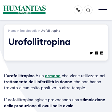
Skip
to
content
Home
»
Enciclopedia
»
Urofollitropina
Urofollitropina
L’
urofollitropina
è un
ormone
che viene utilizzato nel
trattamento dell’infertilità
in donne
che non hanno
trovato alcun esito positivo in altre terapie.
L’urofollitropina agisce provocando una
stimolazione
della produzione di ovuli nelle ovaie
.