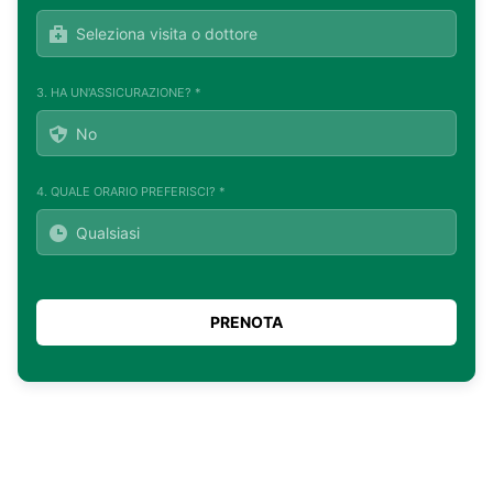
3. HA UN'ASSICURAZIONE? *
4. QUALE ORARIO PREFERISCI? *