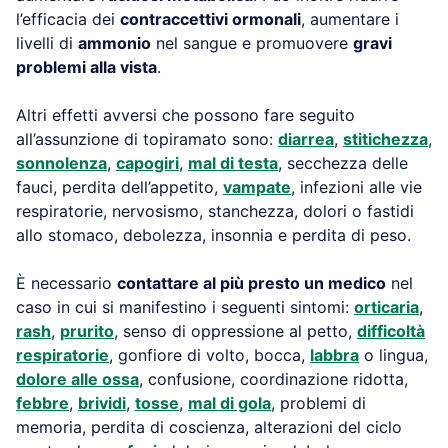
l’efficacia dei
contraccettivi ormonali
, aumentare i
livelli di
ammonio
nel sangue e promuovere
gravi
problemi alla vista
.
Altri effetti avversi che possono fare seguito
all’assunzione di topiramato sono:
diarrea
,
stitichezza
,
sonnolenza
,
capogiri
,
mal di testa
, secchezza delle
fauci, perdita dell’appetito,
vampate
, infezioni alle vie
respiratorie, nervosismo, stanchezza, dolori o fastidi
allo stomaco, debolezza, insonnia e perdita di peso.
È necessario
contattare al più presto un medico
nel
caso in cui si manifestino i seguenti sintomi:
orticaria
,
rash
,
prurito
, senso di oppressione al petto,
difficoltà
respiratorie
, gonfiore di volto, bocca,
labbra
o lingua,
dolore alle ossa
, confusione, coordinazione ridotta,
febbre
,
brividi
,
tosse
,
mal di gola
, problemi di
memoria, perdita di coscienza, alterazioni del ciclo