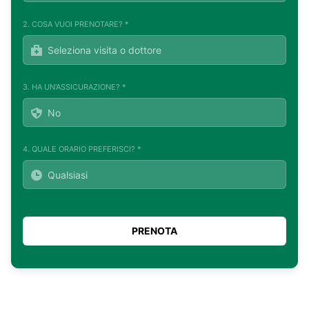
2. COSA VUOI PRENOTARE? *
3. HA UN'ASSICURAZIONE? *
4. QUALE ORARIO PREFERISCI? *