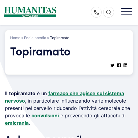
Skip
to
content
Home
»
Enciclopedia
»
Topiramato
Topiramato
Il
topiramato
è un
farmaco che agisce sul sistema
nervoso
, in particolare influenzando varie molecole
presenti nel cervello riducendo l’attività cerebrale che
provoca le
convulsioni
e prevenendo gli attacchi di
emicrania
.