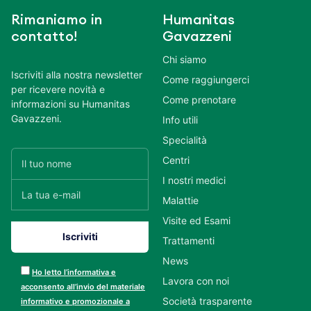
Rimaniamo in
Humanitas
contatto!
Gavazzeni
Chi siamo
Iscriviti alla nostra newsletter
Come raggiungerci
per ricevere novità e
Come prenotare
informazioni su Humanitas
Gavazzeni.
Info utili
Specialità
Centri
I nostri medici
Malattie
Visite ed Esami
Trattamenti
News
Ho letto l’informativa e
Lavora con noi
acconsento all’invio del materiale
Società trasparente
informativo e promozionale a