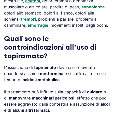
mestruale,
acufeni
, dolori crampi o debolezza
muscolare o articolare, perdita di peso,
sonnolenza
,
dolori allo stomaco, dolori al fianco, dolori alla
schiena,
tremori
, problemi a parlare, problemi a
camminare,
emorragie
, movimenti insoliti degli occhi.
Quali sono le
controindicazioni all’uso di
topiramato?
L’assunzione di
topiramato
deve essere evitata
quando si assume
metformina
e si soffra allo stesso
tempo di
acidosi metabolica
.
Il trattamento può influire sulla capacità di
guidare
o
di
manovrare macchinari pericolosi
, effetto che può
essere aggravato dalla contestuale assunzione di
alcol
e di
alcuni altri farmaci
.