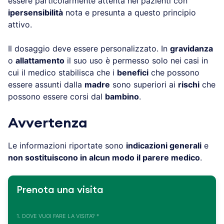
essere particolarmente attenta nei pazienti con
ipersensibilità
nota e presunta a questo principio
attivo.
Il dosaggio deve essere personalizzato. In
gravidanza
o
allattamento
il suo uso è permesso solo nei casi in
cui il medico stabilisca che i
benefici
che possono
essere assunti dalla
madre
sono superiori ai
rischi
che
possono essere corsi dal
bambino
.
Avvertenza
Le informazioni riportate sono
indicazioni generali
e
non sostituiscono in alcun modo il parere medico
.
Prenota una visita
1. DOVE VUOI FARE LA VISITA? *