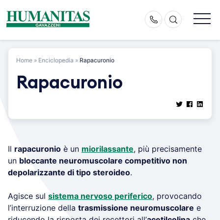
Skip
to
content
Home
»
Enciclopedia
»
Rapacuronio
Rapacuronio
Il
rapacuronio
è un
miorilassante
, più precisamente
un
bloccante neuromuscolare competitivo non
depolarizzante di tipo steroideo
.
Agisce sul
sistema nervoso periferico
, provocando
l’interruzione della
trasmissione neuromuscolare
e
riducendo la risposta dei recettori all’
acetilcolina
che