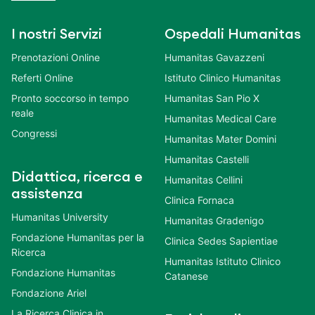
I nostri Servizi
Ospedali Humanitas
Prenotazioni Online
Humanitas Gavazzeni
Referti Online
Istituto Clinico Humanitas
Pronto soccorso in tempo
Humanitas San Pio X
reale
Humanitas Medical Care
Congressi
Humanitas Mater Domini
Humanitas Castelli
Didattica, ricerca e
Humanitas Cellini
assistenza
Clinica Fornaca
Humanitas University
Humanitas Gradenigo
Fondazione Humanitas per la
Clinica Sedes Sapientiae
Ricerca
Humanitas Istituto Clinico
Fondazione Humanitas
Catanese
Fondazione Ariel
La Ricerca Clinica in