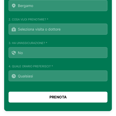
2. COSA VUOI PRENOTARE? *
3. HA UN'ASSICURAZIONE? *
4. QUALE ORARIO PREFERISCI? *