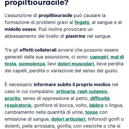
propiltiouracile?
L’assunzione di
propiltiouracile
può causare la
formazione di problemi gravi al
fegato
, al sangue e al
midollo osseo
. Può inoltre provocare un
abbassamento del livello di
piastrine
nel sangue.
Tra gli
effetti collaterali
avversi che possono essere
generati dalla sua assunzione, ci sono:
capogiri
,
mal di
testa
,
sonnolenza
, lievi
dolori muscolari
, lieve perdita
dei capelli, perdita o variazione del senso del gusto.
È necessario
informare subito il proprio medico
nel
caso in cui compaiano:
orticaria
,
rash cutaneo
,
prurito
, senso di oppressione al petto,
difficoltà
respiratorie
, gonfiore di bocca, volto,
labbra
o lingua,
cambiamento nella quantità di urine,
tosse
con
emissione di sangue,
dolori articolari
, linfonodi gonfi o
dolenti, pelle arrossata, gonfia, con vesciche o che si