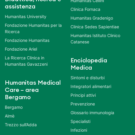
Humanitas Cellini
assistenza
Clinica Fornaca
Humanitas University
Humanitas Gradenigo
Fondazione Humanitas per la
Clinica Sedes Sapientiae
Ricerca
Humanitas Istituto Clinico
Fondazione Humanitas
Catanese
Fondazione Ariel
La Ricerca Clinica in
Enciclopedia
Humanitas Gavazzeni
Medica
Sintomi e disturbi
Humanitas Medical
Integratori alimentari
Care – area
Principi attivi
Bergamo
Prevenzione
Bergamo
Glossario immunologia
Almè
Specialisti
Trezzo sull’Adda
Infezioni