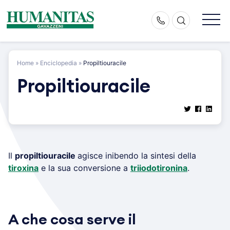
Skip
to
content
Home
»
Enciclopedia
»
Propiltiouracile
Propiltiouracile
Il
propiltiouracile
agisce inibendo la sintesi della
tiroxina
e la sua conversione a
triiodotironina
.
A che cosa serve il