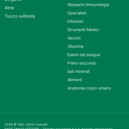
Glossario immunologia
Almè
Specialisti
Trezzo sull’Adda
Infezioni
Strumenti Medici
Vaccini
Vitamine
Esami del sangue
Primo soccorso
Sali minerali
Alimenti
Anatomia corpo umano
2026 © Tutti i diritti riservati
ENTE UNICO GESTORE – Cliniche Gavazzeni S.p.A. Società unipersonale