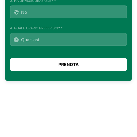
3. HA UN'ASSICURAZIONE? *
4. QUALE ORARIO PREFERISCI? *