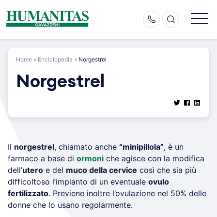
Skip
to
content
Home
»
Enciclopedia
»
Norgestrel
Norgestrel
Il
norgestrel
, chiamato anche
“minipillola”
, è un
farmaco a base di
ormoni
che agisce con la modifica
dell’
utero
e del
muco della cervice
così che sia più
difficoltoso l’impianto di un eventuale
ovulo
fertilizzato
. Previene inoltre l’ovulazione nel 50% delle
donne che lo usano regolarmente.