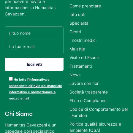
per ricevere novità e
Come prenotare
informazioni su Humanitas
Gavazzeni.
Info utili
Specialità
Centri
I nostri medici
Malattie
Visite ed Esami
Trattamenti
News
Ho letto l’informativa e
Lavora con noi
acconsento all’invio del materiale
Società trasparente
informativo e promozionale a
mezzo email
Etica e Compliance
Codice di Comportamento per
Chi Siamo
i Fornitori
Politica qualità sicurezza e
Humanitas Gavazzeni è un
ambiente (QSA)
ospedale polispecialistico