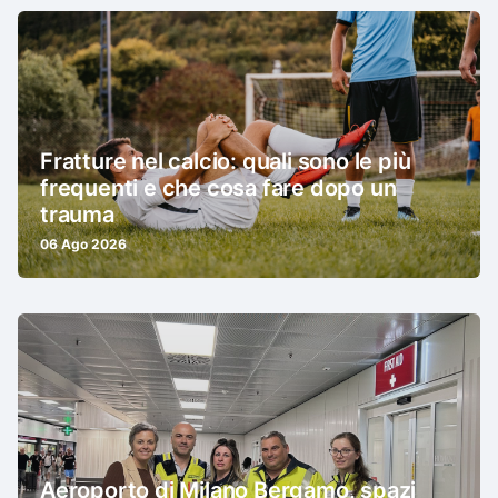
Fratture nel calcio: quali sono le più
frequenti e che cosa fare dopo un
trauma
06 Ago 2026
Aeroporto di Milano Bergamo, spazi