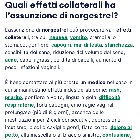
Quali effetti collaterali ha
l’assunzione di norgestrel?
L’assunzione di
norgestrel
può provocare vari
effetti
collaterali
, tra cui:
nausea
,
vomito
, crampi allo
stomaco, gonfiore,
capogiri
,
mal di testa
,
stanchezza
,
sensibilità del seno, riduzione del volume del seno,
acne
, capelli grassi, perdita di capelli, aumento di
peso, infezioni vaginali.
È bene contattare al più presto un
medico
nel caso in
cui si manifestino effetti indesiderati come:
rash
,
prurito
, gonfiore a volto, lingua o gola,
difficoltà
respiratorie
, forti capogiri, emorragie vaginali
prolungate (più di 8 giorni), assenza delle
mestruazioni per 2 cicli consecutivi, depressione,
irsutismo, piedi o caviglie gonfi, fiato corto,
dolore al
petto
, alla mascella o al braccio sinistro,
confusione
,