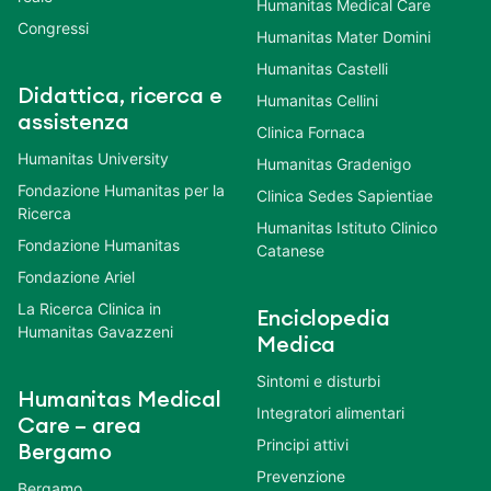
Humanitas Medical Care
Congressi
Humanitas Mater Domini
Humanitas Castelli
Didattica, ricerca e
Humanitas Cellini
assistenza
Clinica Fornaca
Humanitas University
Humanitas Gradenigo
Fondazione Humanitas per la
Clinica Sedes Sapientiae
Ricerca
Humanitas Istituto Clinico
Fondazione Humanitas
Catanese
Fondazione Ariel
La Ricerca Clinica in
Enciclopedia
Humanitas Gavazzeni
Medica
Sintomi e disturbi
Humanitas Medical
Integratori alimentari
Care – area
Principi attivi
Bergamo
Prevenzione
Bergamo