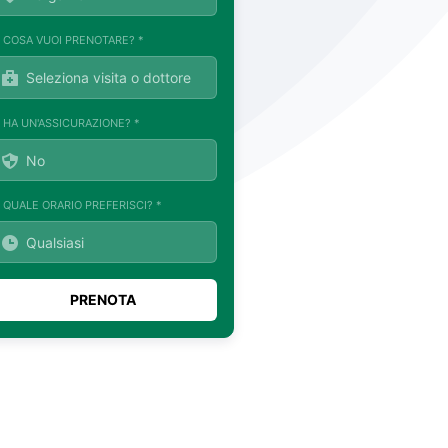
. COSA VUOI PRENOTARE? *
. HA UN'ASSICURAZIONE? *
. QUALE ORARIO PREFERISCI? *