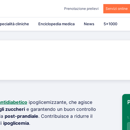
Prenotazione prelievi
Servizi online
pecialità cliniche
Enciclopedia medica
News
5×1000
ntidiabetico
ipoglicemizzante, che agisce
P
li zuccheri
e garantendo un buon controllo
la
post-prandiale
. Contribuisce a ridurre il
1
di
ipoglicemia
.