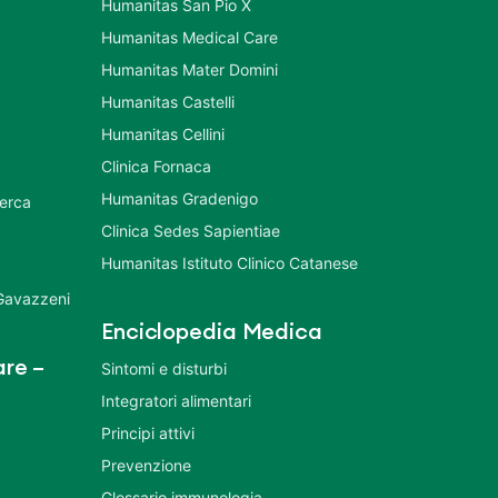
Humanitas San Pio X
Humanitas Medical Care
Humanitas Mater Domini
Humanitas Castelli
Humanitas Cellini
Clinica Fornaca
Humanitas Gradenigo
cerca
Clinica Sedes Sapientiae
Humanitas Istituto Clinico Catanese
 Gavazzeni
Enciclopedia Medica
re –
Sintomi e disturbi
Integratori alimentari
Principi attivi
Prevenzione
Glossario immunologia