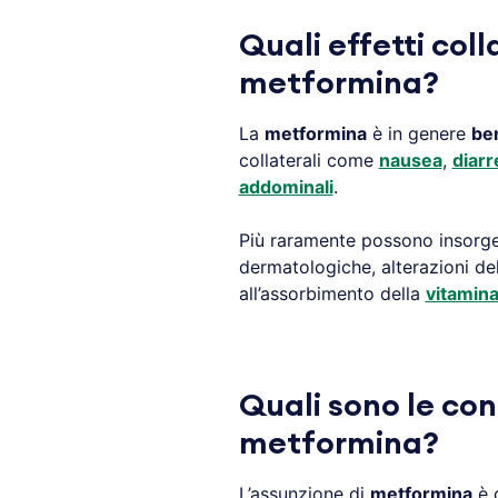
Quali effetti coll
metformina?
La
metformina
è in genere
ben
collaterali come
nausea
,
diarr
addominali
.
Più raramente possono insorger
dermatologiche, alterazioni del
all’assorbimento della
vitamin
Quali sono le con
metformina?
L’assunzione di
metformina
è 