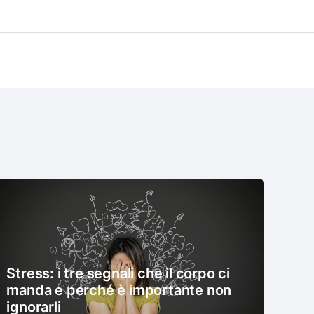
Stress: i tre segnali che il corpo ci
manda e perché è importante non
ignorarli