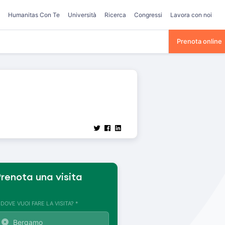
Humanitas Con Te
Università
Ricerca
Congressi
Lavora con noi
Prenota online
renota una visita
. DOVE VUOI FARE LA VISITA? *