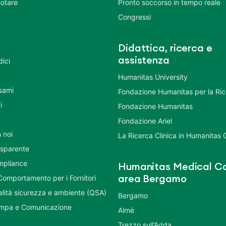
otare
Pronto soccorso in tempo reale
Congressi
Didattica, ricerca e
assistenza
dici
Humanitas University
Esami
Fondazione Humanitas per la Ri
i
Fondazione Humanitas
Fondazione Ariel
 noi
La Ricerca Clinica in Humanitas
asparente
mpliance
Humanitas Medical Ca
Comportamento per i Fornitori
area Bergamo
ualità sicurezza e ambiente (QSA)
Bergamo
ampa e Comunicazione
Almè
Trezzo sull’Adda