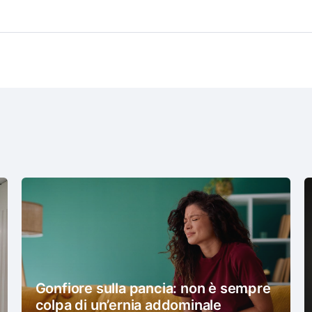
Gonfiore sulla pancia: non è sempre
colpa di un’ernia addominale