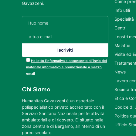
Come pren
Gavazzeni.
Info utili
Specialità
Centri
I nostri me
Malattie
Visite ed 
Ho letto l’informativa e acconsento all’invio del
Trattament
materiale informativo e promozionale a mezzo
News
email
Lavora con
Chi Siamo
Società tr
Etica e Co
Humanitas Gavazzeni è un ospedale
polispecialistico privato accreditato con il
Codice di 
Servizio Sanitario Nazionale per le attività
Politica q
ambulatoriali e di ricovero. E’ situato nella
Ufficio St
zona centrale di Bergamo, all’interno di un
parco secolare.