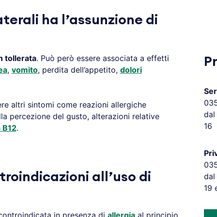
aterali ha l’assunzione di
 tollerata
. Può però essere associata a effetti
P
ea
,
vomito
, perdita dell’appetito,
dolori
Ser
03
e altri sintomi come reazioni allergiche
dal
la percezione del gusto, alterazioni relative
16
a B12
.
Pri
03
troindicazioni all’uso di
dal
19 
controindicata in presenza di
allergia
al principio