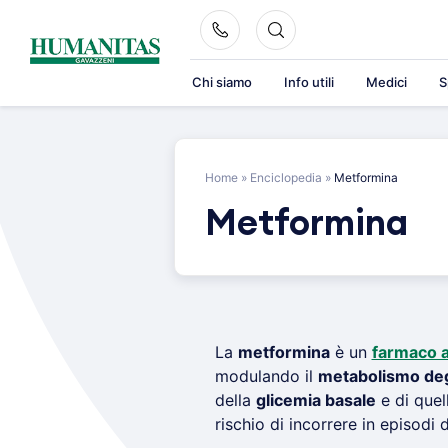
Skip
to
content
Chi siamo
Info utili
Medici
S
Home
»
Enciclopedia
»
Metformina
Metformina
La
metformina
è un
farmaco a
modulando il
metabolismo deg
della
glicemia basale
e di quel
rischio di incorrere in episodi 