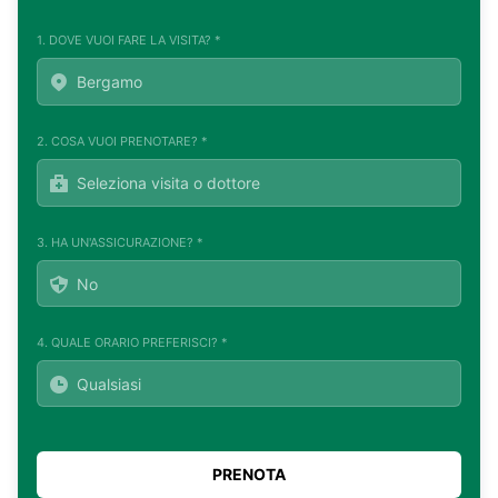
1. DOVE VUOI FARE LA VISITA? *
2. COSA VUOI PRENOTARE? *
3. HA UN'ASSICURAZIONE? *
4. QUALE ORARIO PREFERISCI? *