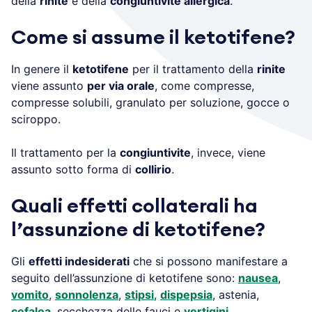
della
rinite
e della
congiuntivite allergica
.
Come si assume il ketotifene?
In genere il
ketotifene
per il trattamento della
rinite
viene assunto
per via orale
, come compresse,
compresse solubili, granulato per soluzione, gocce o
sciroppo.
Il trattamento per la
congiuntivite
, invece, viene
assunto sotto forma di
collirio
.
Quali effetti collaterali ha
l’assunzione di ketotifene?
Gli
effetti indesiderati
che si possono manifestare a
seguito dell’assunzione di ketotifene sono:
nausea
,
vomito
,
sonnolenza
,
stipsi
,
dispepsia
, astenia,
cefalea
, secchezza delle fauci e
vertigini
.