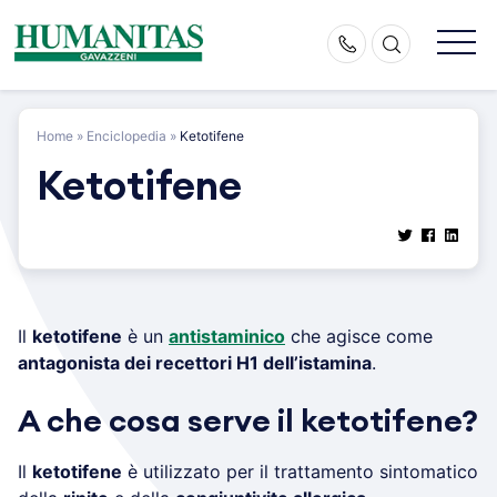
Skip
to
content
Home
»
Enciclopedia
»
Ketotifene
Ketotifene
Il
ketotifene
è un
antistaminico
che agisce come
antagonista dei recettori H1 dell’istamina
.
A che cosa serve il ketotifene?
Il
ketotifene
è utilizzato per il trattamento sintomatico