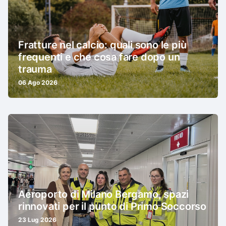
Fratture nel calcio: quali sono le più
frequenti e che cosa fare dopo un
trauma
06 Ago 2026
Aeroporto di Milano Bergamo, spazi
rinnovati per il punto di Primo Soccorso
23 Lug 2026