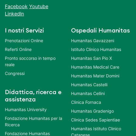
Facebook
Youtube
LinkedIn
I nostri Servizi
Ospedali Humanitas
Prenotazioni Online
Humanitas Gavazzeni
Referti Online
Istituto Clinico Humanitas
Pronto soccorso in tempo
Humanitas San Pio X
reale
Humanitas Medical Care
Congressi
Humanitas Mater Domini
Humanitas Castelli
Didattica, ricerca e
Humanitas Cellini
assistenza
Clinica Fornaca
Humanitas University
Humanitas Gradenigo
Fondazione Humanitas per la
Clinica Sedes Sapientiae
Ricerca
Humanitas Istituto Clinico
Fondazione Humanitas
Catanese