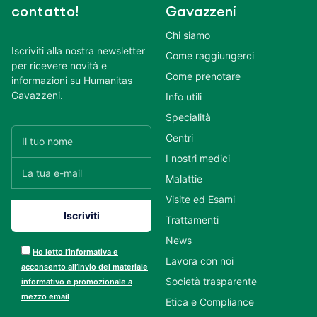
contatto!
Gavazzeni
Chi siamo
Iscriviti alla nostra newsletter
Come raggiungerci
per ricevere novità e
Come prenotare
informazioni su Humanitas
Gavazzeni.
Info utili
Specialità
Centri
I nostri medici
Malattie
Visite ed Esami
Trattamenti
News
Ho letto l’informativa e
Lavora con noi
acconsento all’invio del materiale
Società trasparente
informativo e promozionale a
mezzo email
Etica e Compliance