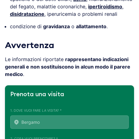
del fegato, malattie coronariche,
ipertiroidismo
,
disidratazione
, iperuricemia o problemi renali
condizione di
gravidanza
o
allattamento
.
Avvertenza
Le informazioni riportate
rappresentano indicazioni
generali e non sostituiscono in alcun modo il parere
medico
.
Prenota una visita
1. DOVE VUOI FARE LA VISITA? *
2. COSA VUOI PRENOTARE? *