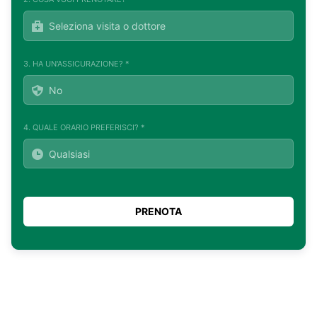
3. HA UN'ASSICURAZIONE? *
4. QUALE ORARIO PREFERISCI? *