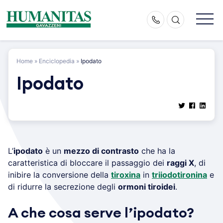
Skip
to
content
Home
»
Enciclopedia
»
Ipodato
Ipodato
L’
ipodato
è un
mezzo di contrasto
che ha la
caratteristica di bloccare il passaggio dei
raggi X
, di
inibire la conversione della
tiroxina
in
triiodotironina
e
di ridurre la secrezione degli
ormoni tiroidei
.
A che cosa serve l’ipodato?