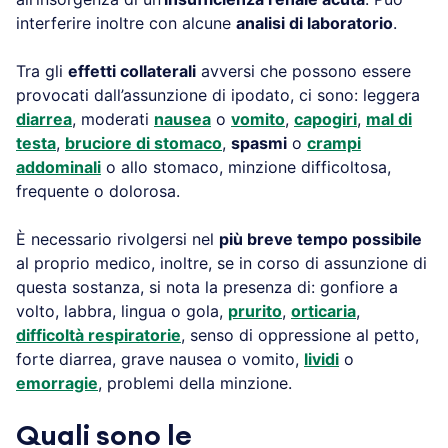
interferire inoltre con alcune
analisi di laboratorio
.
Tra gli
effetti collaterali
avversi che possono essere
provocati dall’assunzione di ipodato, ci sono: leggera
diarrea
, moderati
nausea
o
vomito
,
capogiri
,
mal di
testa
,
bruciore di stomaco
,
spasmi
o
crampi
addominali
o allo stomaco, minzione difficoltosa,
frequente o dolorosa.
È necessario rivolgersi nel
più breve tempo possibile
al proprio medico, inoltre, se in corso di assunzione di
questa sostanza, si nota la presenza di: gonfiore a
volto, labbra, lingua o gola,
prurito
,
orticaria
,
difficoltà respiratorie
, senso di oppressione al petto,
forte diarrea, grave nausea o vomito,
lividi
o
emorragie
, problemi della minzione.
Quali sono le