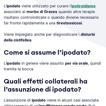
L’
ipodato
viene utilizzato per curare l’
ipotiroidismo
associato al
morbo di Graves
quando altre terapie
risultano controindicate o quando diviene necessario
far fronte rapidamente a una
tireotossicosi
.
Viene impiegato anche per diagnosticare i
disturbi
della cistifellea
.
Come si assume l’ipodato?
L’
ipodato
in genere viene assunto
per via orale
, quindi
tramite la bocca.
Quali effetti collaterali ha
l’assunzione di ipodato?
L’assunzione di
ipodato
viene in alcuni casi associata
all’insorgenza di un’
insufficienza renale acuta
. Può