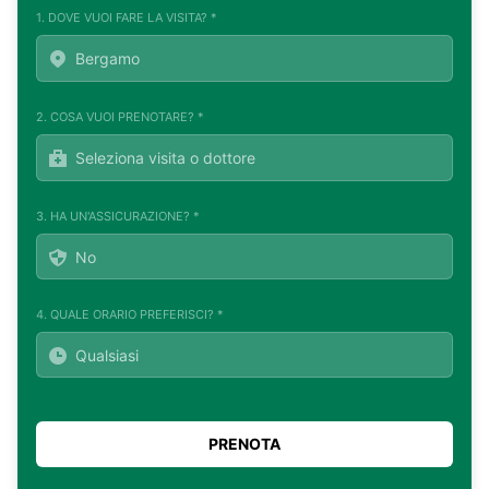
1. DOVE VUOI FARE LA VISITA? *
2. COSA VUOI PRENOTARE? *
3. HA UN'ASSICURAZIONE? *
4. QUALE ORARIO PREFERISCI? *