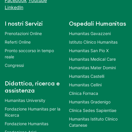
Facebook
Youtube
LinkedIn
I nostri Servizi
Ospedali Humanitas
Prenotazioni Online
Humanitas Gavazzeni
Referti Online
Istituto Clinico Humanitas
Pronto soccorso in tempo
Humanitas San Pio X
reale
Humanitas Medical Care
Congressi
Humanitas Mater Domini
Humanitas Castelli
Didattica, ricerca e
Humanitas Cellini
assistenza
Clinica Fornaca
Humanitas University
Humanitas Gradenigo
Fondazione Humanitas per la
Clinica Sedes Sapientiae
Ricerca
Humanitas Istituto Clinico
Fondazione Humanitas
Catanese