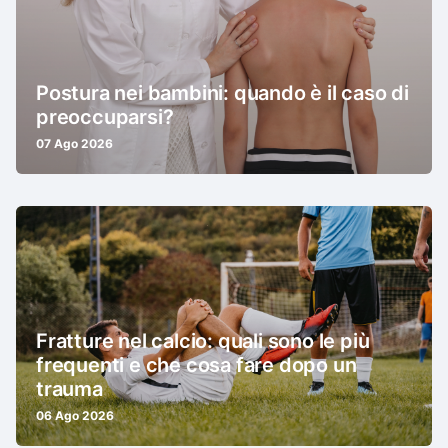
Postura nei bambini: quando è il caso di
preoccuparsi?
07 Ago 2026
Fratture nel calcio: quali sono le più
frequenti e che cosa fare dopo un
trauma
06 Ago 2026