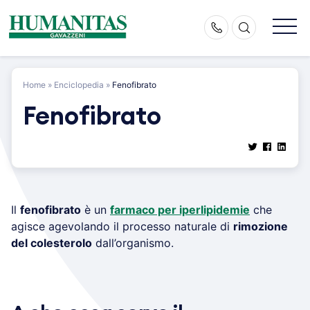
Skip
to
content
Home
»
Enciclopedia
»
Fenofibrato
Fenofibrato
Il
fenofibrato
è un
farmaco per iperlipidemie
che
agisce agevolando il processo naturale di
rimozione
del colesterolo
dall’organismo.