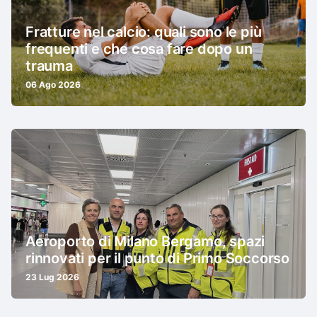
Fratture nel calcio: quali sono le più
frequenti e che cosa fare dopo un
trauma
06 Ago 2026
Aeroporto di Milano Bergamo, spazi
rinnovati per il punto di Primo Soccorso
23 Lug 2026