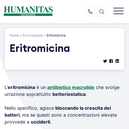
Skip
to
content
Home
»
Enciclopedia
»
Eritromicina
Eritromicina
L’
eritromicina
è un
antibiotico macrolide
che svolge
un’azione soprattutto
betteriostatica
.
Nello specifico, agisce
bloccando la crescita dei
batteri
, ma se questi sono a concentrazioni elevate
provvede a
ucciderli
.