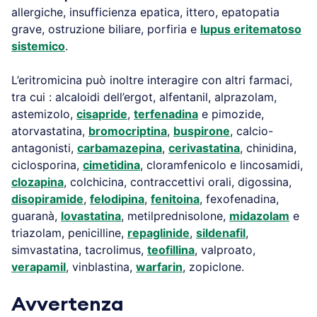
allergiche, insufficienza epatica, ittero, epatopatia
grave, ostruzione biliare, porfiria e
lupus eritematoso
sistemico
.
L’eritromicina può inoltre interagire con altri farmaci,
tra cui : alcaloidi dell’ergot, alfentanil, alprazolam,
astemizolo,
cisapride
,
terfenadina
e pimozide,
atorvastatina,
bromocriptina
,
buspirone
, calcio-
antagonisti,
carbamazepina
,
cerivastatina
, chinidina,
ciclosporina,
cimetidina
, cloramfenicolo e lincosamidi,
clozapina
, colchicina, contraccettivi orali, digossina,
disopiramide
,
felodipina
,
fenitoina
, fexofenadina,
guaranà,
lovastatina
, metilprednisolone,
midazolam
e
triazolam, penicilline,
repaglinide
,
sildenafil
,
simvastatina, tacrolimus,
teofillina
, valproato,
verapamil
, vinblastina,
warfarin
, zopiclone.
Avvertenza