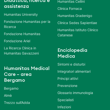
Didattica, ricerca e
Humanitas Cellini
assistenza
Clinica Fornaca
Humanitas University
Humanitas Gradenigo
Fondazione Humanitas per la
Clinica Sedes Sapientiae
Ricerca
Humanitas Istituto Clinico
Fondazione Humanitas
Catanese
Fondazione Ariel
La Ricerca Clinica in
Enciclopedia
Humanitas Gavazzeni
Medica
Sintomi e disturbi
Humanitas Medical
Integratori alimentari
Care – area
Principi attivi
Bergamo
Prevenzione
Bergamo
Glossario immunologia
Almè
Specialisti
Trezzo sull’Adda
Infezioni