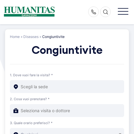
Skip
to
content
Home
»
Diseases
»
Congiuntivite
Congiuntivite
1. Dove vuoi fare la visita? *
2. Cosa vuoi prenotare? *
3. Quale orario preferisci? *