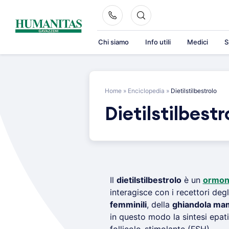
Skip
to
content
Chi siamo
Info utili
Medici
S
Home
»
Enciclopedia
»
Dietilstilbestrolo
Dietilstilbestr
Il
dietilstilbestrolo
è un
ormo
interagisce con i recettori degl
femminili
, della
ghiandola ma
in questo modo la sintesi epat