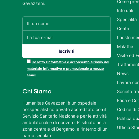
Come pren
Gavazzeni.
Info utili
Specialità
Centri
I nostri me
Malattie
Visite ed 
Ho letto l’informativa e acconsento all’invio del
Trattament
materiale informativo e promozionale a mezzo
News
email
Lavora con
Chi Siamo
Società tr
Etica e Co
Humanitas Gavazzeni è un ospedale
polispecialistico privato accreditato con il
Codice di 
Servizio Sanitario Nazionale per le attività
Politica q
ambulatoriali e di ricovero. E’ situato nella
Ufficio St
zona centrale di Bergamo, all’interno di un
parco secolare.