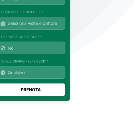
. COSA VUOI PRENOTARE? *
. HA UN'ASSICURAZIONE? *
. QUALE ORARIO PREFERISCI? *