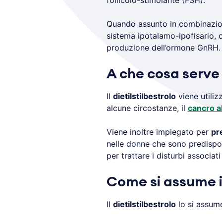
follicolo-stimolante (FSH).
Quando assunto in combinazi
sistema ipotalamo-ipofisario, c
produzione dell’ormone GnRH.
A che cosa serve i
Il
dietilstilbestrolo
viene utilizz
alcune circostanze, il
cancro a
Viene inoltre impiegato per
pr
nelle donne che sono predispost
per trattare i disturbi associati
Come si assume il
Il
dietilstilbestrolo
lo si assu