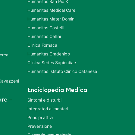
Humanitas San Pio X
Humanitas Medical Care
Humanitas Mater Domini
Humanitas Castelli
Humanitas Cellini
Clinica Fornaca
Humanitas Gradenigo
cerca
Clinica Sedes Sapientiae
Humanitas Istituto Clinico Catanese
 Gavazzeni
Enciclopedia Medica
re –
Sintomi e disturbi
Integratori alimentari
Principi attivi
Prevenzione
Glossario immunologia