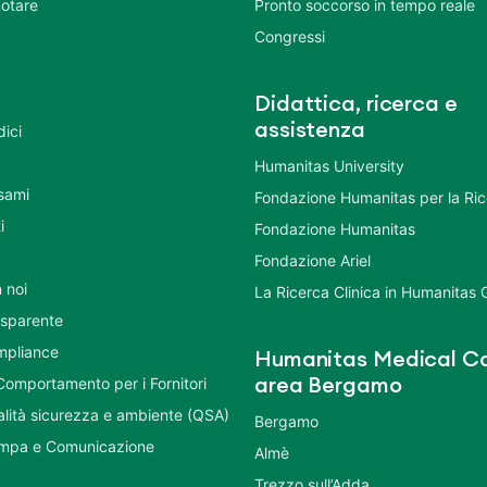
otare
Pronto soccorso in tempo reale
Congressi
Didattica, ricerca e
assistenza
dici
Humanitas University
Esami
Fondazione Humanitas per la Ri
i
Fondazione Humanitas
Fondazione Ariel
 noi
La Ricerca Clinica in Humanitas
asparente
mpliance
Humanitas Medical Ca
Comportamento per i Fornitori
area Bergamo
ualità sicurezza e ambiente (QSA)
Bergamo
ampa e Comunicazione
Almè
Trezzo sull’Adda