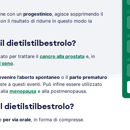
2
one con un
progestinico
, agisce sopprimendo il
on il risultato di ridurre in questo modo la
3
l dietilstilbestrolo?
ato per trattare il
cancro alla prostata
e, in
4
l seno
.
evenire l’aborto spontaneo
o il
parto prematuro
e a questi eventi. Può infine essere utilizzato
 alla
menopausa
e alla postmenopausa.
 dietilstilbestrolo?
me
per via orale
, in forma di compresse.