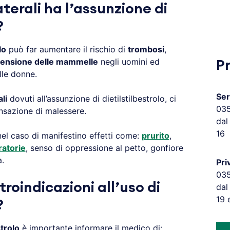
aterali ha l’assunzione di
?
lo
può far aumentare il rischio di
trombosi
,
ensione delle mammelle
negli uomini ed
P
elle donne.
Ser
ali
dovuti all’assunzione di dietilstilbestrolo, ci
03
ensazione di malessere.
dal
16
el caso di manifestino effetti come:
prurito
,
ratorie
, senso di oppressione al petto, gonfiore
.
Pri
03
troindicazioni all’uso di
dal
19 
?
strolo
è importante informare il medico di: