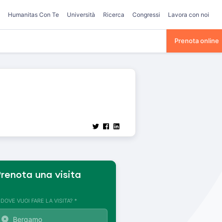
Humanitas Con Te
Università
Ricerca
Congressi
Lavora con noi
Prenota online
renota una visita
. DOVE VUOI FARE LA VISITA? *