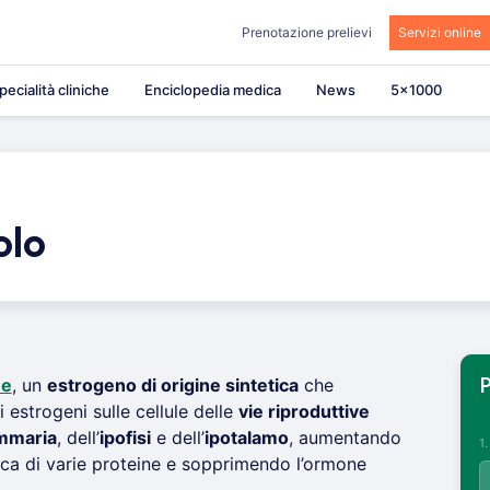
Prenotazione prelievi
Servizi online
pecialità cliniche
Enciclopedia medica
News
5×1000
olo
ne
, un
estrogeno di origine sintetica
che
P
i estrogeni sulle cellule delle
vie riproduttive
mmaria
, dell’
ipofisi
e dell’
ipotalamo
, aumentando
1
ica di varie proteine e sopprimendo l’ormone