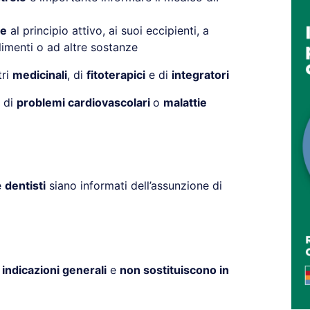
ie
al principio attivo, ai suoi eccipienti, a
limenti o ad altre sostanze
tri
medicinali
, di
fitoterapici
e di
integratori
a di
problemi cardiovascolari
o
malattie
e
dentisti
siano informati dell’assunzione di
o
indicazioni generali
e
non sostituiscono in