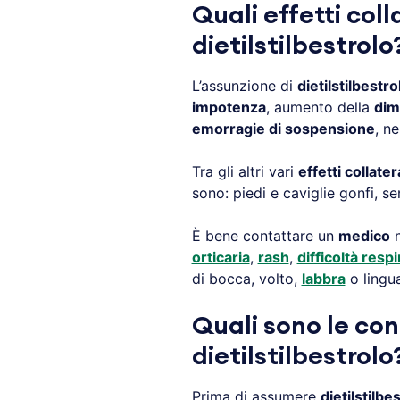
Quali effetti coll
dietilstilbestrolo
L’assunzione di
dietilstilbestro
impotenza
, aumento della
dim
emorragie di sospensione
, n
Tra gli altri vari
effetti collater
sono: piedi e caviglie gonfi, s
È bene contattare un
medico
n
orticaria
,
rash
,
difficoltà respi
di bocca, volto,
labbra
o lingua
Quali sono le con
dietilstilbestrolo
Prima di assumere
dietilstilbe