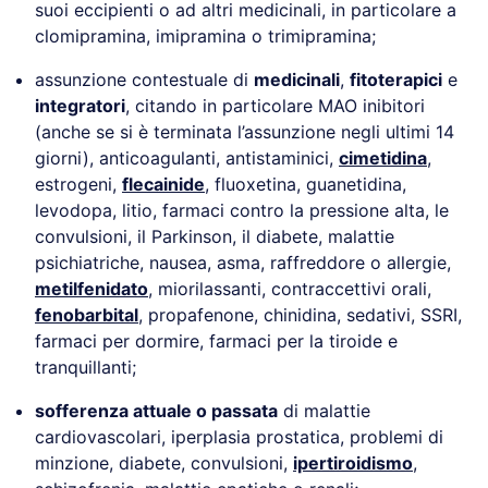
suoi eccipienti o ad altri medicinali, in particolare a
clomipramina, imipramina o trimipramina;
assunzione contestuale di
medicinali
,
fitoterapici
e
integratori
, citando in particolare MAO inibitori
(anche se si è terminata l’assunzione negli ultimi 14
giorni), anticoagulanti, antistaminici,
cimetidina
,
estrogeni,
flecainide
, fluoxetina, guanetidina,
levodopa, litio, farmaci contro la pressione alta, le
convulsioni, il Parkinson, il diabete, malattie
psichiatriche, nausea, asma, raffreddore o allergie,
metilfenidato
, miorilassanti, contraccettivi orali,
fenobarbital
, propafenone, chinidina, sedativi, SSRI,
farmaci per dormire, farmaci per la tiroide e
tranquillanti;
sofferenza attuale o passata
di malattie
cardiovascolari, iperplasia prostatica, problemi di
minzione, diabete, convulsioni,
ipertiroidismo
,