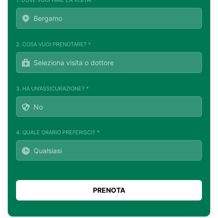
2. COSA VUOI PRENOTARE? *
3. HA UN'ASSICURAZIONE? *
4. QUALE ORARIO PREFERISCI? *