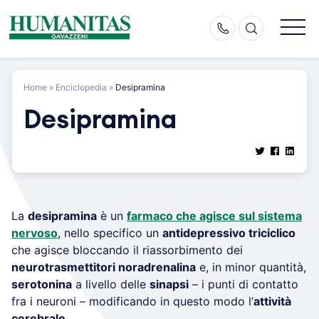
Skip
to
content
Home
»
Enciclopedia
»
Desipramina
Desipramina
La
desipramina
è un
farmaco che agisce sul sistema
nervoso
, nello specifico un
antidepressivo triciclico
che agisce bloccando il riassorbimento dei
neurotrasmettitori noradrenalina
e, in minor quantità,
serotonina
a livello delle
sinapsi
– i punti di contatto
fra i neuroni – modificando in questo modo l’
attività
cerebrale
.