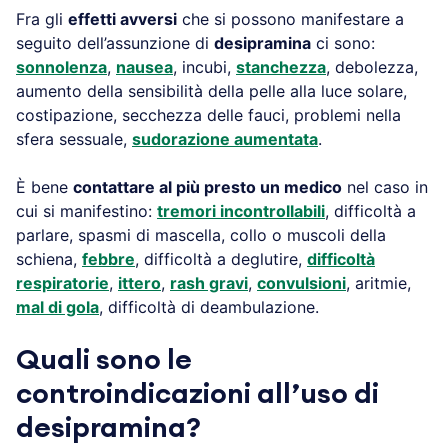
Fra gli
effetti avversi
che si possono manifestare a
seguito dell’assunzione di
desipramina
ci sono:
sonnolenza
,
nausea
, incubi,
stanchezza
, debolezza,
aumento della sensibilità della pelle alla luce solare,
costipazione, secchezza delle fauci, problemi nella
sfera sessuale,
sudorazione aumentata
.
È bene
contattare al più presto un medico
nel caso in
cui si manifestino:
tremori incontrollabili
, difficoltà a
parlare, spasmi di mascella, collo o muscoli della
schiena,
febbre
, difficoltà a deglutire,
difficoltà
respiratorie
,
ittero
,
rash gravi
,
convulsioni
, aritmie,
mal di gola
, difficoltà di deambulazione.
Quali sono le
controindicazioni all’uso di
desipramina?