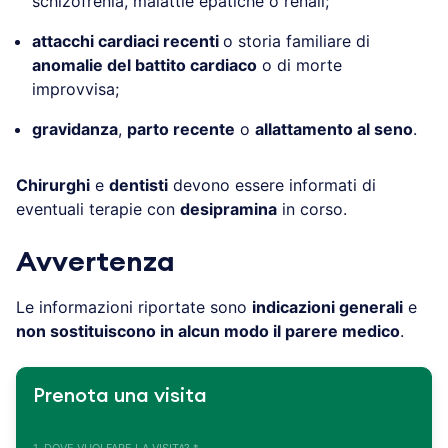
schizofrenia, malattie epatiche o renali;
attacchi cardiaci recenti
o storia familiare di
anomalie del battito cardiaco
o di morte
improvvisa;
gravidanza
,
parto recente
o
allattamento al seno
.
Chirurghi
e
dentisti
devono essere informati di
eventuali terapie con
desipramina
in corso.
Avvertenza
Le informazioni riportate sono
indicazioni generali
e
non sostituiscono in alcun modo il parere medico
.
Prenota una visita
1. DOVE VUOI FARE LA VISITA? *