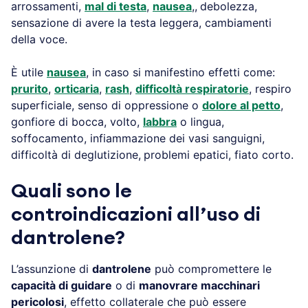
arrossamenti,
mal di testa
,
nausea
,,
debolezza,
sensazione di avere la testa leggera, cambiamenti
della voce.
È utile
nausea
, in caso si manifestino effetti come:
prurito
,
orticaria
,
rash
,
difficoltà respiratorie
, respiro
superficiale, senso di oppressione o
dolore al petto
,
gonfiore di bocca, volto,
labbra
o lingua,
soffocamento, infiammazione dei vasi sanguigni,
difficoltà di deglutizione,
problemi epatici, fiato corto.
Quali sono le
controindicazioni all’uso di
dantrolene?
L’assunzione di
dantrolene
può compromettere le
capacità di guidare
o di
manovrare macchinari
pericolosi
, effetto collaterale che può essere