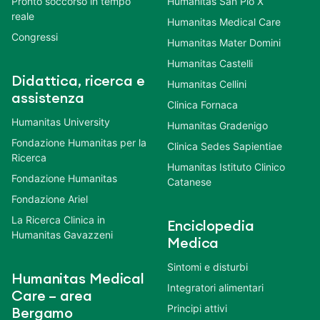
Pronto soccorso in tempo
Humanitas San Pio X
reale
Humanitas Medical Care
Congressi
Humanitas Mater Domini
Humanitas Castelli
Didattica, ricerca e
Humanitas Cellini
assistenza
Clinica Fornaca
Humanitas University
Humanitas Gradenigo
Fondazione Humanitas per la
Clinica Sedes Sapientiae
Ricerca
Humanitas Istituto Clinico
Fondazione Humanitas
Catanese
Fondazione Ariel
La Ricerca Clinica in
Enciclopedia
Humanitas Gavazzeni
Medica
Sintomi e disturbi
Humanitas Medical
Integratori alimentari
Care – area
Principi attivi
Bergamo