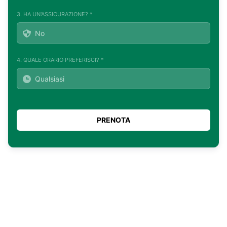
3. HA UN'ASSICURAZIONE? *
4. QUALE ORARIO PREFERISCI? *