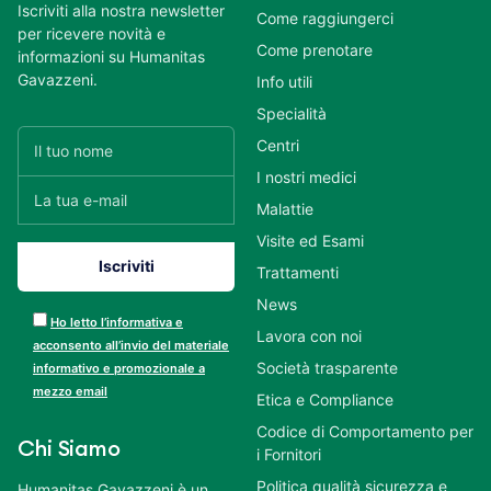
Iscriviti alla nostra newsletter
Come raggiungerci
per ricevere novità e
Come prenotare
informazioni su Humanitas
Gavazzeni.
Info utili
Specialità
Centri
I nostri medici
Malattie
Visite ed Esami
Trattamenti
News
Ho letto l’informativa e
Lavora con noi
acconsento all’invio del materiale
Società trasparente
informativo e promozionale a
mezzo email
Etica e Compliance
Codice di Comportamento per
Chi Siamo
i Fornitori
Politica qualità sicurezza e
Humanitas Gavazzeni è un