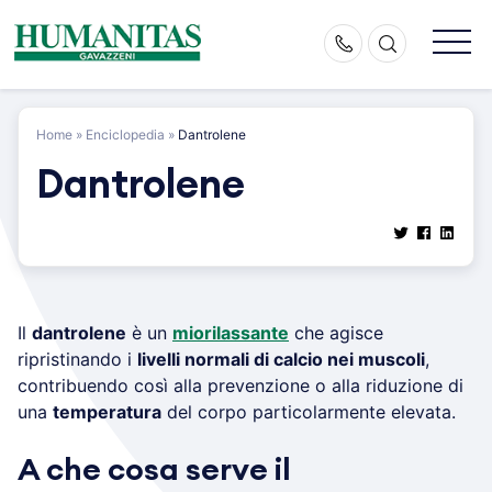
Skip
to
content
Home
»
Enciclopedia
»
Dantrolene
Dantrolene
Il
dantrolene
è un
miorilassante
che agisce
ripristinando i
livelli normali di calcio nei muscoli
,
contribuendo così alla prevenzione o alla riduzione di
una
temperatura
del corpo particolarmente elevata.
A che cosa serve il