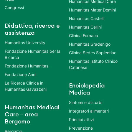
Humanitas Medical Care
Congressi
Humanitas Mater Domini
Humanitas Castelli
Didattica, ricerca e
Humanitas Cellini
assistenza
Clinica Fornaca
Humanitas University
Humanitas Gradenigo
Fondazione Humanitas per la
Clinica Sedes Sapientiae
Ricerca
Humanitas Istituto Clinico
Fondazione Humanitas
Catanese
Fondazione Ariel
La Ricerca Clinica in
Enciclopedia
Humanitas Gavazzeni
Medica
Sintomi e disturbi
Humanitas Medical
Integratori alimentari
Care – area
Principi attivi
Bergamo
Prevenzione
Bergamo