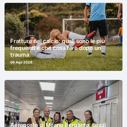
Fratture nel calcio: quali sono le più
frequenti e che cosa fare dopo un
trauma
06 Ago 2026
Aeroporto di Milano Bergamo, spazi