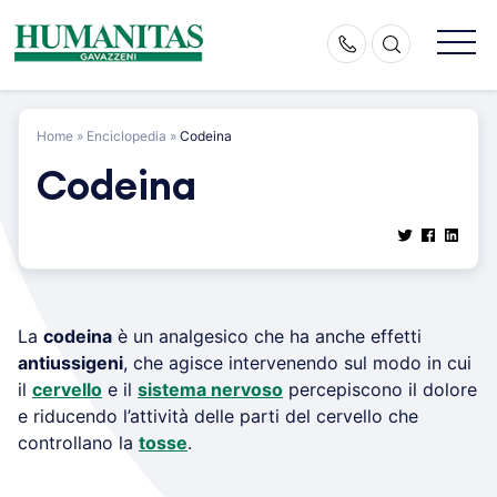
Skip
to
content
Home
»
Enciclopedia
»
Codeina
Codeina
La
codeina
è un analgesico che ha anche effetti
antiussigeni
, che agisce intervenendo sul modo in cui
il
cervello
e il
sistema nervoso
percepiscono il dolore
e riducendo l’attività delle parti del cervello che
controllano la
tosse
.