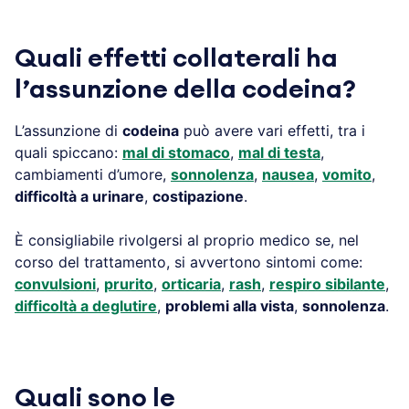
Quali effetti collaterali ha
l’assunzione della codeina?
L’assunzione di
codeina
può avere vari effetti, tra i
quali spiccano:
mal di stomaco
,
mal di testa
,
cambiamenti d’umore,
sonnolenza
,
nausea
,
vomito
,
difficoltà a urinare
,
costipazione
.
È consigliabile rivolgersi al proprio medico se, nel
corso del trattamento, si avvertono sintomi come:
convulsioni
,
prurito
,
orticaria
,
rash
,
respiro sibilante
,
difficoltà a deglutire
,
problemi alla vista
,
sonnolenza
.
Quali sono le