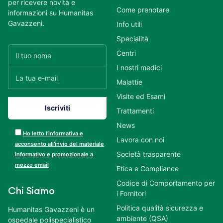
per ricevere novità e
Come prenotare
informazioni su Humanitas
Gavazzeni.
Info utili
Specialità
Centri
I nostri medici
Malattie
Visite ed Esami
Trattamenti
News
Ho letto l’informativa e
Lavora con noi
acconsento all’invio del materiale
Società trasparente
informativo e promozionale a
mezzo email
Etica e Compliance
Codice di Comportamento per
Chi Siamo
i Fornitori
Politica qualità sicurezza e
Humanitas Gavazzeni è un
ambiente (QSA)
ospedale polispecialistico