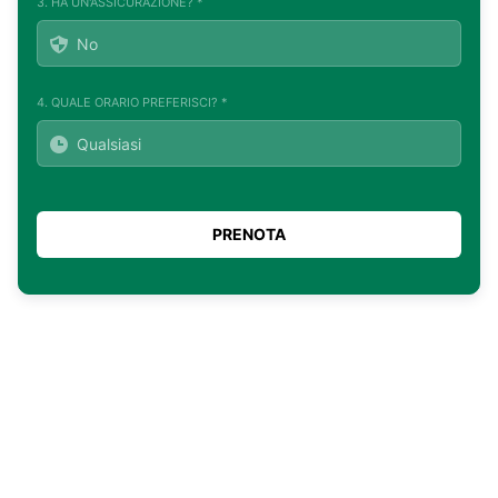
3. HA UN'ASSICURAZIONE? *
4. QUALE ORARIO PREFERISCI? *