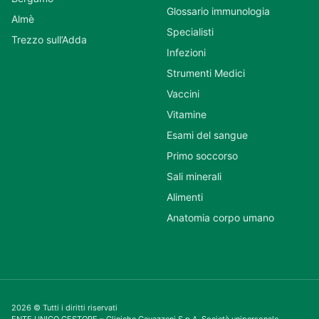
Glossario immunologia
Almè
Specialisti
Trezzo sull’Adda
Infezioni
Strumenti Medici
Vaccini
Vitamine
Esami del sangue
Primo soccorso
Sali minerali
Alimenti
Anatomia corpo umano
2026 © Tutti i diritti riservati
ENTE UNICO GESTORE – Cliniche Gavazzeni S.p.A. Società unipersonale