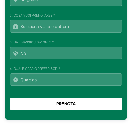
2. COSA VUOI PRENOTARE? *
3. HA UN'ASSICURAZIONE? *
4. QUALE ORARIO PREFERISCI? *