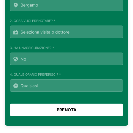
2. COSA VUOI PRENOTARE? *
3. HA UN'ASSICURAZIONE? *
4. QUALE ORARIO PREFERISCI? *