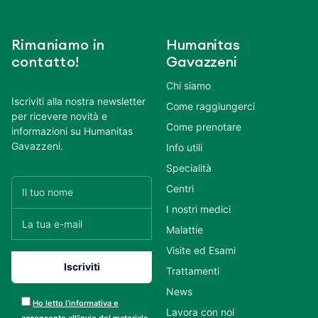
Rimaniamo in
Humanitas
contatto!
Gavazzeni
Chi siamo
Iscriviti alla nostra newsletter
Come raggiungerci
per ricevere novità e
Come prenotare
informazioni su Humanitas
Gavazzeni.
Info utili
Specialità
Centri
I nostri medici
Malattie
Visite ed Esami
Trattamenti
News
Ho letto l’informativa e
Lavora con noi
acconsento all’invio del materiale