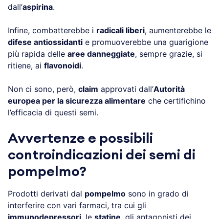
dall’
aspirina
.
Infine, combatterebbe i
radicali liberi
, aumenterebbe le
difese antiossidanti
e promuoverebbe una guarigione
più rapida delle
aree danneggiate
, sempre grazie, si
ritiene, ai
flavonoidi
.
Non ci sono, però,
claim
approvati dall’
Autorità
europea per la sicurezza alimentare
che certifichino
l’efficacia di questi semi.
Avvertenze e possibili
controindicazioni de
i semi di
pompelmo?
Prodotti derivati dal
pompelmo
sono in grado di
interferire con vari farmaci, tra cui gli
immunodepressori
, le
statine
, gli antagonisti dei