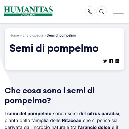
Skip
to
content
Home
»
Enciclopedia
»
Semi di pompelmo
Semi di pompelmo
Che cosa sono i semi di
pompelmo?
I
semi del pompelmo
sono i semi del
citrus paradisi
,
pianta della famiglia delle
Ritaceae
che si pensa sia
derivata dall’incrocio naturale tra l’
arancio dolce
e il