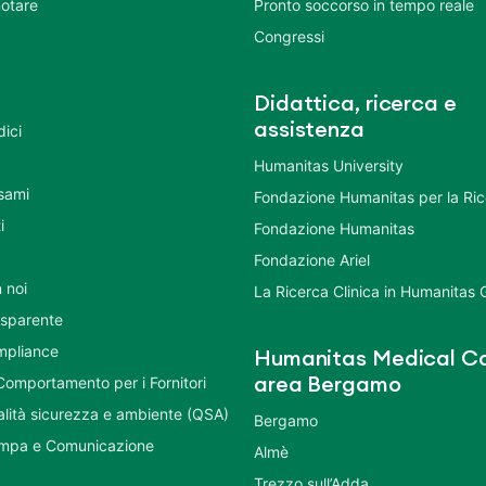
otare
Pronto soccorso in tempo reale
Congressi
Didattica, ricerca e
assistenza
dici
Humanitas University
Esami
Fondazione Humanitas per la Ri
i
Fondazione Humanitas
Fondazione Ariel
 noi
La Ricerca Clinica in Humanitas
asparente
mpliance
Humanitas Medical Ca
Comportamento per i Fornitori
area Bergamo
ualità sicurezza e ambiente (QSA)
Bergamo
ampa e Comunicazione
Almè
Trezzo sull’Adda