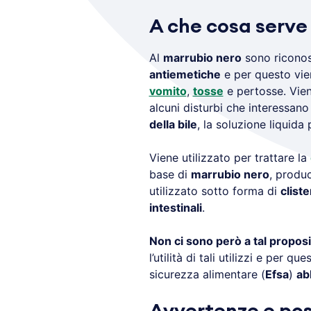
A che cosa serve 
Al
marrubio nero
sono riconos
antiemetiche
e per questo vie
vomito
,
tosse
e pertosse. Viene
alcuni disturbi che interessano 
della bile
, la soluzione liquida
Viene utilizzato per trattare la
base di
marrubio nero
, produ
utilizzato sotto forma di
cliste
intestinali
.
Non ci sono però a tal proposi
l’utilità di tali utilizzi e per q
sicurezza alimentare (
Efsa
)
ab