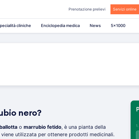
Prenotazione prelievi
Servizi online
pecialità cliniche
Enciclopedia medica
News
5×1000
P
ubio nero?
1
ballotta
o
marrubio fetido
, è una pianta della
viene utilizzata per ottenere prodotti medicinali.