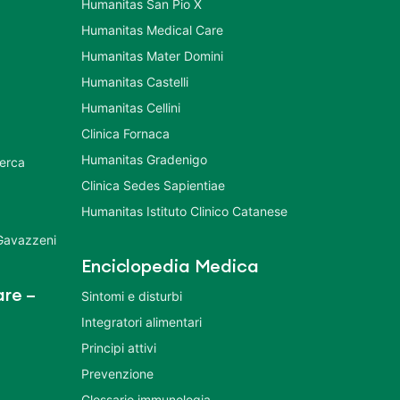
Humanitas San Pio X
Humanitas Medical Care
Humanitas Mater Domini
Humanitas Castelli
Humanitas Cellini
Clinica Fornaca
Humanitas Gradenigo
cerca
Clinica Sedes Sapientiae
Humanitas Istituto Clinico Catanese
 Gavazzeni
Enciclopedia Medica
re –
Sintomi e disturbi
Integratori alimentari
Principi attivi
Prevenzione
Glossario immunologia