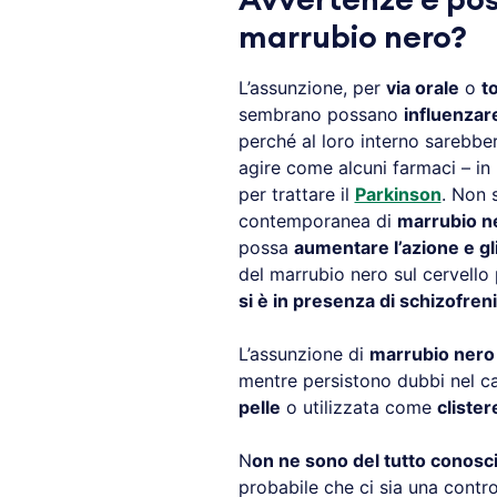
Avvertenze e poss
marrubio nero?
L’assunzione, per
via orale
o
t
sembrano possano
influenzar
perché al loro interno sarebbe
agire come alcuni farmaci – in p
per trattare il
Parkinson
. Non 
contemporanea di
marrubio n
possa
aumentare l’azione e gli 
del marrubio nero sul cervello
si è in presenza di schizofreni
L’assunzione di
marrubio nero
mentre persistono dubbi nel c
pelle
o utilizzata come
clister
N
on ne sono del tutto conosciuti
probabile che ci sia una contr