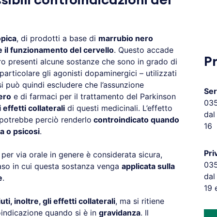
ibili controindicazioni del
opica
, di prodotti a base di
marrubio nero
e il funzionamento del cervello
. Questo accade
P
ro presenti alcune sostanze che sono in grado di
articolare gli agonisti dopaminergici – utilizzati
si può quindi escludere che l’assunzione
Ser
ero
e di farmaci per il trattamento del Parkinson
03
effetti collaterali
di questi medicinali. L’effetto
dal
 potrebbe perciò renderlo
controindicato quando
16
a o psicosi
.
Pri
per via orale in genere è considerata sicura,
03
aso in cui questa sostanza venga
applicata sulla
dal
e
.
19 
, inoltre, gli effetti collaterali
, ma si ritiene
oindicazione quando si è in
gravidanza
. Il