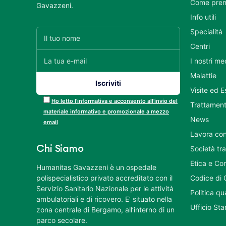
Come pren
Gavazzeni.
Info utili
Specialità
Centri
I nostri me
Malattie
Visite ed 
Ho letto l’informativa e acconsento all’invio del
Trattament
materiale informativo e promozionale a mezzo
News
email
Lavora con
Chi Siamo
Società tr
Etica e Co
Humanitas Gavazzeni è un ospedale
polispecialistico privato accreditato con il
Codice di 
Servizio Sanitario Nazionale per le attività
Politica q
ambulatoriali e di ricovero. E’ situato nella
Ufficio St
zona centrale di Bergamo, all’interno di un
parco secolare.