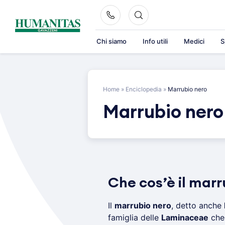
Skip
to
content
Chi siamo
Info utili
Medici
S
Home
»
Enciclopedia
»
Marrubio nero
Marrubio nero
Che cos’è il marr
Il
marrubio nero
, detto anche
famiglia delle
Laminaceae
che 