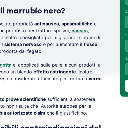
il
marrubio nero?
2
ciute proprietà
antinausea
,
spasmolitiche
e
ne proposto per trattare spasmi,
nausea
,
3
 inoltre consigliato per migliorare i sintomi di
il
sistema nervoso
e per aumentare il
flusso
 prodotta dal fegato.
4
gotta
e, appplicati sulla pelle, alcuni prodotti a
cono un blando
effetto astringente
. Inoltre,
re
, è considerato efficiente per trattare i
vermi
to prove scientifiche
sufficienti a sostenere
uesto non risulta che l’Autorità europea per la
bia autorizzato claim
che li giustifichino.