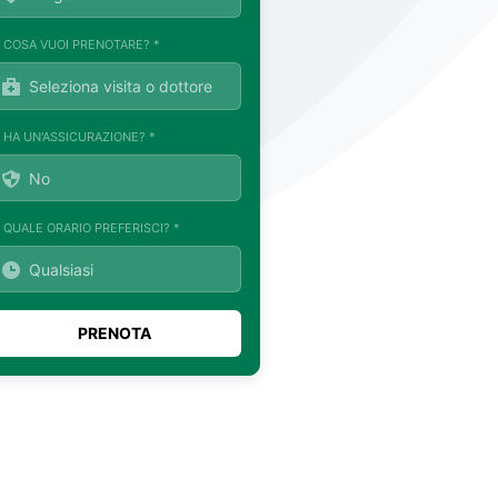
. COSA VUOI PRENOTARE? *
. HA UN'ASSICURAZIONE? *
. QUALE ORARIO PREFERISCI? *