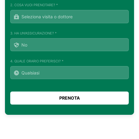
2. COSA VUOI PRENOTARE? *
3. HA UN'ASSICURAZIONE? *
4. QUALE ORARIO PREFERISCI? *