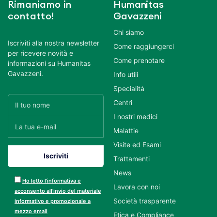
Rimaniamo in
Humanitas
contatto!
Gavazzeni
Chi siamo
Iscriviti alla nostra newsletter
Come raggiungerci
per ricevere novità e
Come prenotare
informazioni su Humanitas
Gavazzeni.
Info utili
Specialità
Centri
I nostri medici
Malattie
Visite ed Esami
Trattamenti
News
Ho letto l’informativa e
Lavora con noi
acconsento all’invio del materiale
Società trasparente
informativo e promozionale a
mezzo email
Etica e Compliance