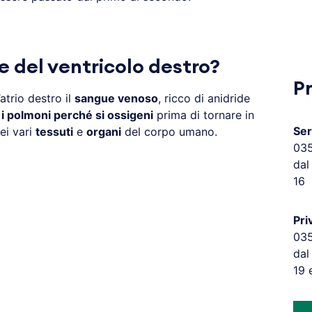
e del ventricolo destro?
P
atrio destro il
sangue venoso
, ricco di anidride
o i polmoni perché si ossigeni
prima di tornare in
Ser
ei vari
tessuti
e
organi
del corpo umano.
03
dal
16
Pri
03
dal
19 