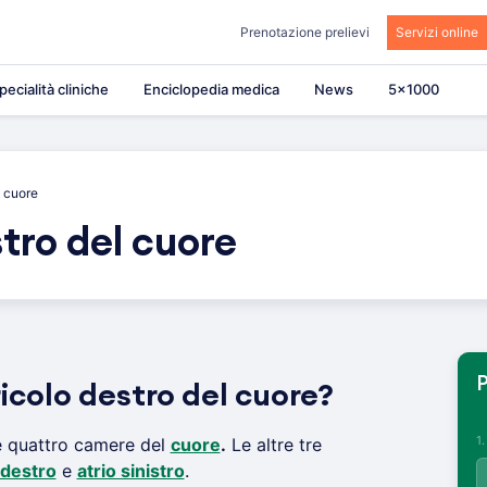
Prenotazione prelievi
Servizi online
pecialità cliniche
Enciclopedia medica
News
5×1000
l cuore
tro del cuore
P
ricolo destro del cuore?
1
e quattro camere del
cuore
.
Le altre tre
 destro
e
atrio sinistro
.