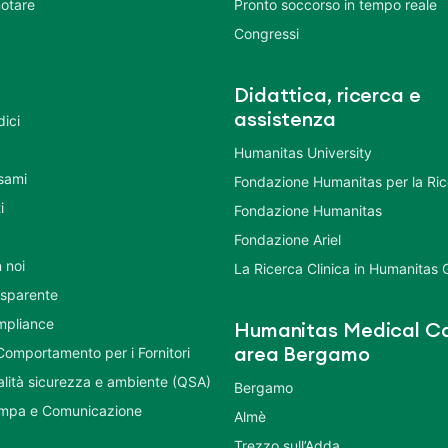
otare
Pronto soccorso in tempo reale
Congressi
Didattica, ricerca e
assistenza
dici
Humanitas University
Esami
Fondazione Humanitas per la Ri
i
Fondazione Humanitas
Fondazione Ariel
 noi
La Ricerca Clinica in Humanitas
asparente
mpliance
Humanitas Medical Ca
Comportamento per i Fornitori
area Bergamo
ualità sicurezza e ambiente (QSA)
Bergamo
ampa e Comunicazione
Almè
Trezzo sull’Adda