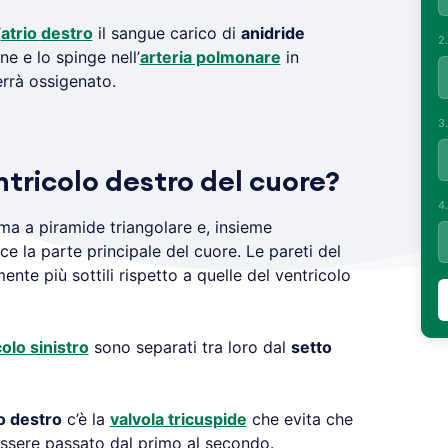
’
atrio destro
il sangue carico di
anidride
2
e e lo spinge nell’
arteria polmonare
in
errà ossigenato.
3
ntricolo destro del cuore?
4
a a piramide triangolare e, insieme
sce la parte principale del cuore. Le pareti del
nte più sottili rispetto a quelle del ventricolo
olo sinistro
sono separati tra loro dal
setto
o destro
c’è la
valvola tricuspide
che evita che
essere passato dal primo al secondo.