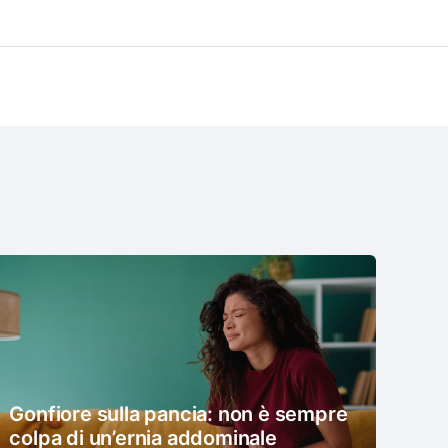
Gonfiore sulla pancia: non è sempre
colpa di un’ernia addominale