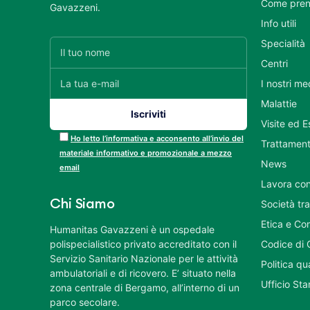
Come pren
Gavazzeni.
Info utili
Specialità
Centri
I nostri me
Malattie
Visite ed 
Ho letto l’informativa e acconsento all’invio del
Trattament
materiale informativo e promozionale a mezzo
News
email
Lavora con
Chi Siamo
Società tr
Etica e Co
Humanitas Gavazzeni è un ospedale
polispecialistico privato accreditato con il
Codice di 
Servizio Sanitario Nazionale per le attività
Politica q
ambulatoriali e di ricovero. E’ situato nella
Ufficio St
zona centrale di Bergamo, all’interno di un
parco secolare.