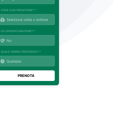
. COSA VUOI PRENOTARE? *
. HA UN'ASSICURAZIONE? *
. QUALE ORARIO PREFERISCI? *