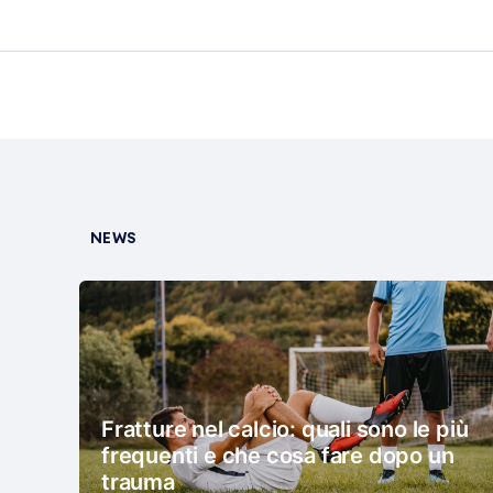
NEWS
Fratture nel calcio: quali sono le più
frequenti e che cosa fare dopo un
trauma