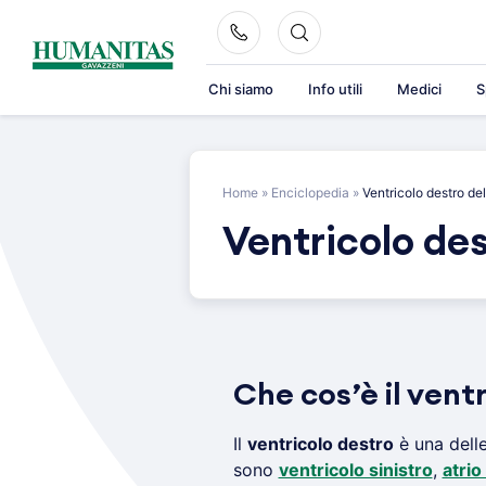
Skip
to
content
Chi siamo
Info utili
Medici
S
Home
»
Enciclopedia
»
Ventricolo destro de
Ventricolo des
Che cos’è il vent
Il
ventricolo destro
è una dell
sono
ventricolo sinistro
,
atrio