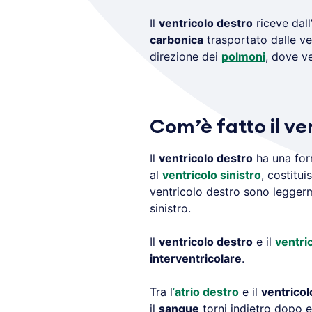
Il
ventricolo destro
riceve dall
carbonica
trasportato dalle ven
direzione dei
polmoni
, dove v
Com’è fatto il ve
Il
ventricolo destro
ha una form
al
ventricolo sinistro
, costitui
ventricolo destro sono leggerme
sinistro.
Il
ventricolo destro
e il
ventric
interventricolare
.
Tra l
’
atrio destro
e il
ventricol
il
sangue
torni indietro dopo 