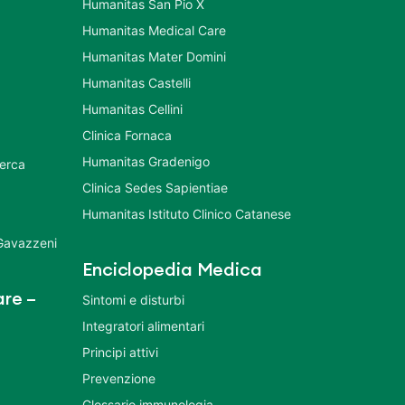
Humanitas San Pio X
Humanitas Medical Care
Humanitas Mater Domini
Humanitas Castelli
Humanitas Cellini
Clinica Fornaca
Humanitas Gradenigo
cerca
Clinica Sedes Sapientiae
Humanitas Istituto Clinico Catanese
 Gavazzeni
Enciclopedia Medica
re –
Sintomi e disturbi
Integratori alimentari
Principi attivi
Prevenzione
Glossario immunologia