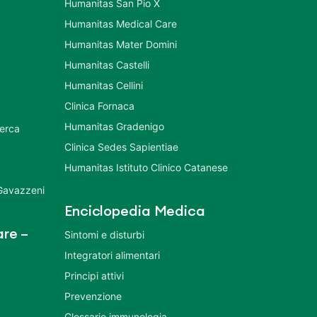
Humanitas San Pio X
Humanitas Medical Care
Humanitas Mater Domini
Humanitas Castelli
Humanitas Cellini
Clinica Fornaca
Humanitas Gradenigo
cerca
Clinica Sedes Sapientiae
Humanitas Istituto Clinico Catanese
 Gavazzeni
Enciclopedia Medica
re –
Sintomi e disturbi
Integratori alimentari
Principi attivi
Prevenzione
Glossario immunologia