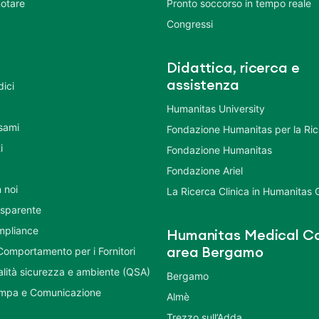
otare
Pronto soccorso in tempo reale
Congressi
Didattica, ricerca e
assistenza
dici
Humanitas University
Esami
Fondazione Humanitas per la Ri
i
Fondazione Humanitas
Fondazione Ariel
 noi
La Ricerca Clinica in Humanitas
asparente
mpliance
Humanitas Medical Ca
Comportamento per i Fornitori
area Bergamo
ualità sicurezza e ambiente (QSA)
Bergamo
ampa e Comunicazione
Almè
Trezzo sull’Adda