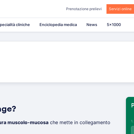
Prenotazione prelievi
Servizi online
pecialità cliniche
Enciclopedia medica
News
5×1000
P
nge?
1
tura muscolo-mucosa
che mette in collegamento