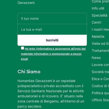
Come pren
Gavazzeni.
Info utili
Specialità
Centri
I nostri me
Malattie
Visite ed 
Ho letto l’informativa e acconsento all’invio del
Trattament
materiale informativo e promozionale a mezzo
News
email
Lavora con
Chi Siamo
Società tr
Etica e Co
Humanitas Gavazzeni è un ospedale
polispecialistico privato accreditato con il
Codice di 
Servizio Sanitario Nazionale per le attività
Politica q
ambulatoriali e di ricovero. E’ situato nella
Ufficio St
zona centrale di Bergamo, all’interno di un
parco secolare.