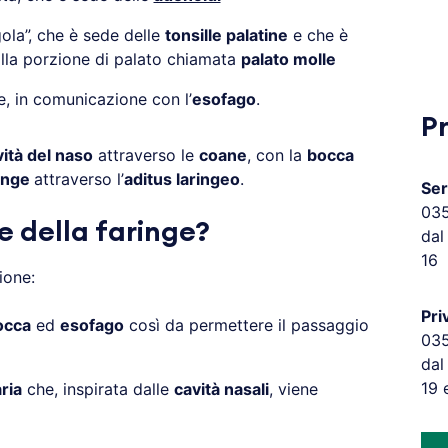
gola”, che è sede delle
tonsille palatine
e che è
alla porzione di palato chiamata
palato molle
re, in comunicazione con l’
esofago
.
P
ità del naso
attraverso le
coane
, con la
bocca
ringe
attraverso l’
aditus laringeo
.
Ser
03
e della faringe?
dal
16
ione:
Pri
occa
ed
esofago
così da permettere il passaggio
03
dal
19 
ria
che, inspirata dalle
cavità nasali
, viene