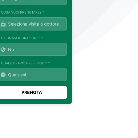
. COSA VUOI PRENOTARE? *
. HA UN'ASSICURAZIONE? *
. QUALE ORARIO PREFERISCI? *