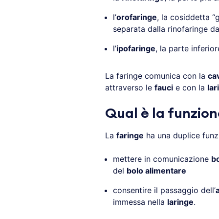
l’
orofaringe
, la cosiddetta “
separata dalla rinofaringe d
l’
ipofaringe
, la parte inferio
La faringe comunica con la
cav
attraverso le
fauci
e con la
la
Qual è la funzion
La
faringe
ha una duplice funz
mettere in comunicazione
b
del
bolo alimentare
consentire il passaggio dell’
a
immessa nella
laringe
.