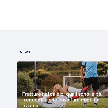
NEWS
Fratture nel calcio: quali sono le più
frequenti e che cosa fare dopo un
trauma