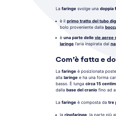
La
faringe
svolge una
doppia 
è il
primo tratto del tubo di
bolo proveniente dalla
bocc
è
una parte delle
vie aeree 
laringe
l’aria inspirata dal
na
Com’è fatta e do
La
faringe
è posizionata poste
alla
laringe
e ha una forma car
basso. È lunga
circa 15 centim
dalla
base del cranio
fino ad a
La
faringe
è composta da
tre 
la
rinofaringe
, la parte più 