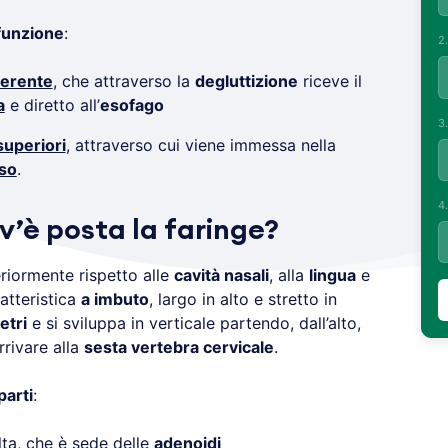
funzione
:
2
gerente
, che attraverso la
degluttizione
riceve il
a
e diretto all’
esofago
3
superiori
, attraverso cui viene immessa nella
so
.
4
v’è posta la faringe?
riormente rispetto alle
cavità nasali
, alla
lingua
e
atteristica
a imbuto
, largo in alto e stretto in
etri
e si sviluppa in verticale partendo, dall’alto,
rrivare alla
sesta vertebra cervicale
.
parti
:
alta, che è sede delle
adenoidi