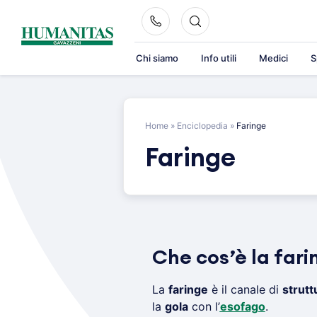
Skip
to
content
Chi siamo
Info utili
Medici
S
Home
»
Enciclopedia
»
Faringe
Faringe
Che cos’è la fari
La
faringe
è il canale di
strut
la
gola
con l’
esofago
.