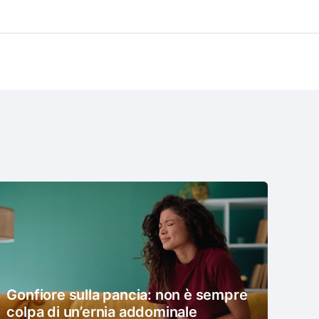
Gonfiore sulla pancia: non è sempre
colpa di un’ernia addominale