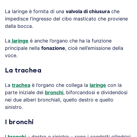
La laringe è fornita di una
valvola di chiusura
che
impedisce l’ingresso del cibo masticato che proviene
dalla bocca.
La
laringe
è anche l’organo che ha la funzione
principale nella
fonazione
, cioè nell’emissione della
voce.
La trachea
La
trachea
è l’organo che collega la
laringe
con la
parte iniziale dei
bronchi
, biforcandosi e dividendosi
nei due alberi bronchiali, quello destro e quello
sinistro.
I bronchi
I
bronchi
– destro e sinistro – sono i condotti cilindrici