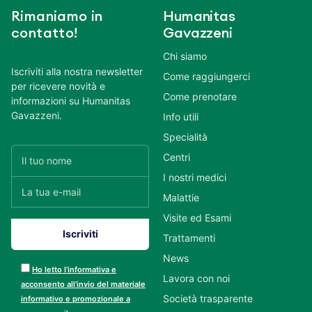
Rimaniamo in
Humanitas
contatto!
Gavazzeni
Chi siamo
Iscriviti alla nostra newsletter
Come raggiungerci
per ricevere novità e
Come prenotare
informazioni su Humanitas
Gavazzeni.
Info utili
Specialità
Centri
I nostri medici
Malattie
Visite ed Esami
Trattamenti
News
Ho letto l’informativa e
Lavora con noi
acconsento all’invio del materiale
Società trasparente
informativo e promozionale a