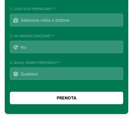
2. COSA VUOI PRENOTARE? *
3. HA UN'ASSICURAZIONE? *
4. QUALE ORARIO PREFERISCI? *