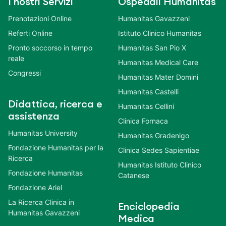
I nostri Servizi
Ospedali Humanitas
Prenotazioni Online
Humanitas Gavazzeni
Referti Online
Istituto Clinico Humanitas
Pronto soccorso in tempo
Humanitas San Pio X
reale
Humanitas Medical Care
Congressi
Humanitas Mater Domini
Humanitas Castelli
Didattica, ricerca e
Humanitas Cellini
assistenza
Clinica Fornaca
Humanitas University
Humanitas Gradenigo
Fondazione Humanitas per la
Clinica Sedes Sapientiae
Ricerca
Humanitas Istituto Clinico
Fondazione Humanitas
Catanese
Fondazione Ariel
La Ricerca Clinica in
Enciclopedia
Humanitas Gavazzeni
Medica