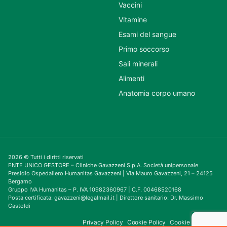
Vaccini
Vitamine
Esami del sangue
Primo soccorso
Sali minerali
Alimenti
Anatomia corpo umano
2026 © Tutti i diritti riservati
ENTE UNICO GESTORE – Cliniche Gavazzeni S.p.A. Società unipersonale
Presidio Ospedaliero Humanitas Gavazzeni | Via Mauro Gavazzeni, 21 – 24125
Bergamo
Gruppo IVA Humanitas – P. IVA 10982360967 | C.F. 00468520168
Posta certificata: gavazzeni@legalmail.it | Direttore sanitario: Dr. Massimo
Castoldi
Privacy Policy
Cookie Policy
Cookie Consent