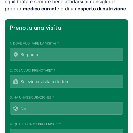
equilibrata è sempre bene affidarsi ai consigli del
proprio
medico curant
e o di un
esperto di nutrizione
.
Prenota una visita
1. DOVE VUOI FARE LA VISITA? *
2. COSA VUOI PRENOTARE? *
3. HA UN'ASSICURAZIONE? *
4. QUALE ORARIO PREFERISCI? *