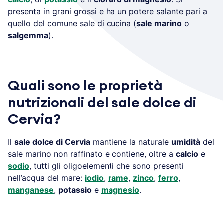
presenta in grani grossi e ha un potere salante pari a
quello del comune sale di cucina (
sale marino
o
salgemma
).
Quali sono le proprietà
nutrizionali del sale dolce di
Cervia?
Il
sale dolce di Cervia
mantiene la naturale
umidità
del
sale marino non raffinato e contiene, oltre a
calcio
e
sodio
, tutti gli oligoelementi che sono presenti
nell’acqua del mare:
iodio
,
rame
,
zinco
,
ferro
,
manganese
,
potassio
e
magnesio
.