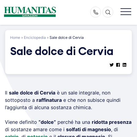
Skip
to
content
Home
»
Enciclopedia
»
Sale dolce di Cervia
Sale dolce di Cervia
Il
sale dolce di Cervia
è un sale integrale, non
sottoposto a
raffinatura
e che non subisce quindi
l’aggiunta di alcuna sostanza chimica.
Viene definito
“dolce”
perché ha una
ridotta presenza
di sostanze amare come i
solfati di magnesio
, di
calcio
, di
potassio
e il
cloruro di magnesio
. Si