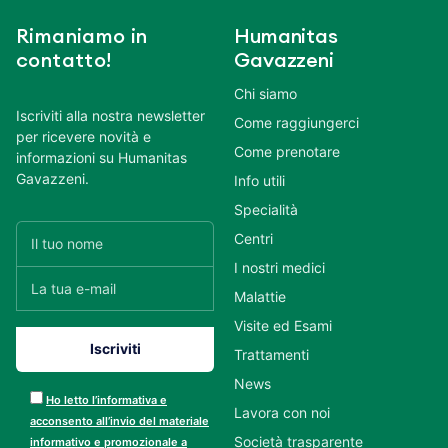
Rimaniamo in
Humanitas
contatto!
Gavazzeni
Chi siamo
Iscriviti alla nostra newsletter
Come raggiungerci
per ricevere novità e
Come prenotare
informazioni su Humanitas
Gavazzeni.
Info utili
Specialità
Centri
I nostri medici
Malattie
Visite ed Esami
Trattamenti
News
Ho letto l’informativa e
Lavora con noi
acconsento all’invio del materiale
Società trasparente
informativo e promozionale a