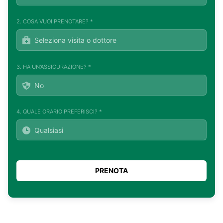
2. COSA VUOI PRENOTARE? *
3. HA UN'ASSICURAZIONE? *
4. QUALE ORARIO PREFERISCI? *