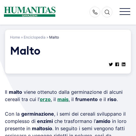
Skip
to
content
Home
»
Enciclopedia
»
Malto
Malto
Il
malto
viene ottenuto dalla germinazione di alcuni
cereali tra cui l’
orzo
, il
mais
, il
frumento
e il
riso
.
Con la
germinazione
, i semi dei cereali sviluppano il
complesso di
enzimi
che trasformano l’
amido
in loro
presente in
maltosio
. In seguito i semi vengono fatti
essiccare e vengono ridotti in polvere, così da