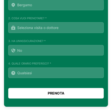
2. COSA VUOI PRENOTARE? *
3. HA UN'ASSICURAZIONE? *
4. QUALE ORARIO PREFERISCI? *