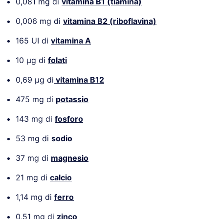
0,081 mg di
vitamina B1 (tiamina)
0,006 mg di
vitamina B2 (riboflavina)
165 UI di
vitamina A
10 µg di
folati
0,69 µg di
vitamina B12
475 mg di
potassio
143 mg di
fosforo
53 mg di
sodio
37 mg di
magnesio
21 mg di
calcio
1,14 mg di
ferro
0,51 mg di
zinco