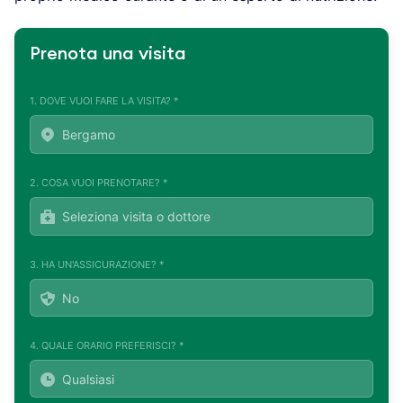
Prenota una visita
1. DOVE VUOI FARE LA VISITA? *
2. COSA VUOI PRENOTARE? *
3. HA UN'ASSICURAZIONE? *
4. QUALE ORARIO PREFERISCI? *