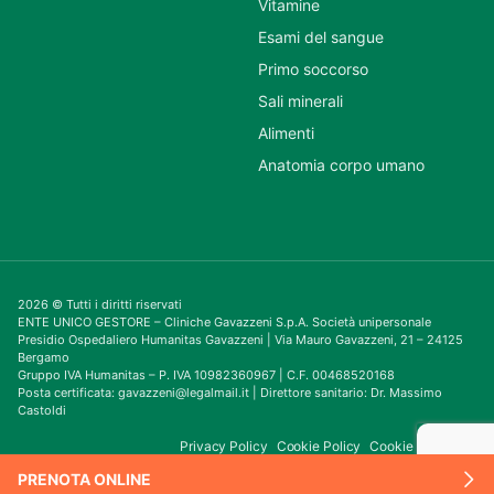
Vitamine
Esami del sangue
Primo soccorso
Sali minerali
Alimenti
Anatomia corpo umano
2026 © Tutti i diritti riservati
ENTE UNICO GESTORE – Cliniche Gavazzeni S.p.A. Società unipersonale
Presidio Ospedaliero Humanitas Gavazzeni | Via Mauro Gavazzeni, 21 – 24125
Bergamo
Gruppo IVA Humanitas – P. IVA 10982360967 | C.F. 00468520168
Posta certificata: gavazzeni@legalmail.it | Direttore sanitario: Dr. Massimo
Castoldi
Privacy Policy
Cookie Policy
Cookie Consent
PRENOTA ONLINE