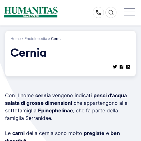
Skip
to
content
Home
»
Enciclopedia
»
Cernia
Cernia
Con il nome
cernia
vengono indicati
pesci d’acqua
salata di grosse dimensioni
che appartengono alla
sottofamiglia
Epinephelinae
, che fa parte della
famiglia Serranidae.
Le
carni
della cernia sono molto
pregiate
e
ben
digeribili
.