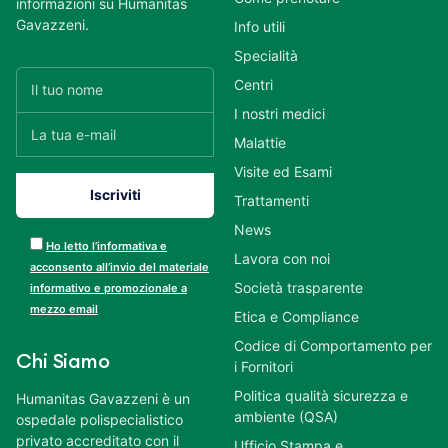
informazioni su Humanitas
Gavazzeni.
Info utili
Specialità
Centri
I nostri medici
Malattie
Visite ed Esami
Trattamenti
News
Ho letto l’informativa e
Lavora con noi
acconsento all’invio del materiale
Società trasparente
informativo e promozionale a
mezzo email
Etica e Compliance
Codice di Comportamento per
Chi Siamo
i Fornitori
Politica qualità sicurezza e
Humanitas Gavazzeni è un
ambiente (QSA)
ospedale polispecialistico
privato accreditato con il
Ufficio Stampa e