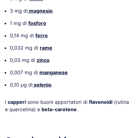
3 mg di
magnesio
1 mg di
fosforo
0,14 mg di
ferro
0,032 mg di
rame
0,03 mg di
zinco
0,007 mg di
manganese
0,10 µg di
selenio
.
I
capperi
sono buoni apportatori di
flavonoidi
(rutina
e quercetina) e
beta-carotene
.