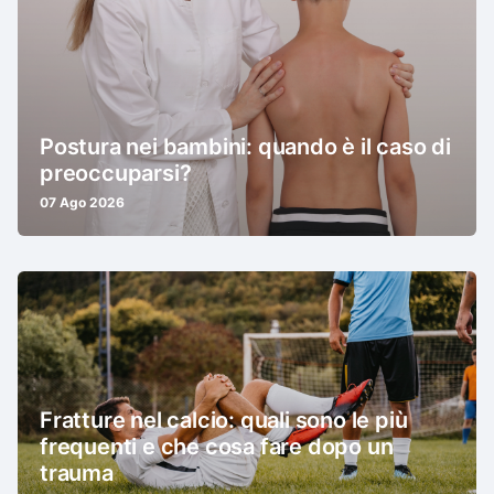
Postura nei bambini: quando è il caso di
preoccuparsi?
07 Ago 2026
Fratture nel calcio: quali sono le più
frequenti e che cosa fare dopo un
trauma