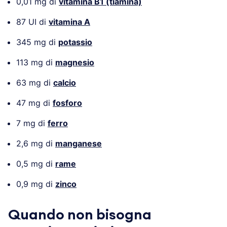
0,01 mg di
vitamina B1 (tiamina)
87 UI di
vitamina A
345 mg di
potassio
113 mg di
magnesio
63 mg di
calcio
47 mg di
fosforo
7 mg di
ferro
2,6 mg di
manganese
0,5 mg di
rame
0,9 mg di
zinco
Quando non bisogna