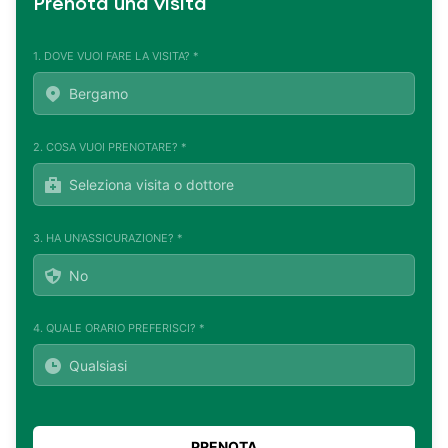
Prenota una visita
1. DOVE VUOI FARE LA VISITA? *
2. COSA VUOI PRENOTARE? *
3. HA UN'ASSICURAZIONE? *
4. QUALE ORARIO PREFERISCI? *