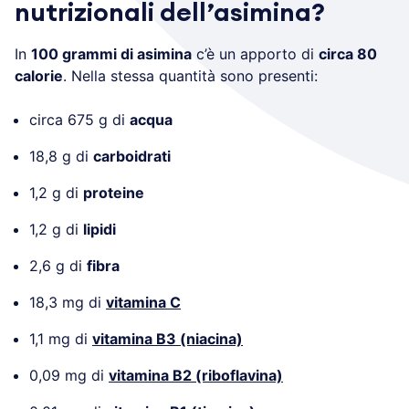
nutrizionali dell’asimina?
In
100 grammi di asimina
c’è un apporto di
circa 80
calorie
. Nella stessa quantità sono presenti:
circa 675 g di
acqua
18,8 g di
carboidrati
1,2 g di
proteine
1,2 g di
lipidi
2,6 g di
fibra
18,3 mg di
vitamina C
1,1 mg di
vitamina B3 (niacina)
0,09 mg di
vitamina B2 (riboflavina)