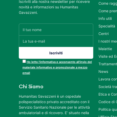
Iscriviti alla nostra newsletter per ricevere
Come ragg
novità e informazioni su Humanitas
Come pren
Gavazzeni.
Info utili
Specialità
Centri
I nostri me
Malattie
Visite ed 
Ho letto l’informativa e acconsento all’invio del
Trattament
materiale informativo e promozionale a mezzo
News
email
Lavora con
Chi Siamo
Società tr
Etica e Co
Humanitas Gavazzeni è un ospedale
polispecialistico privato accreditato con il
Codice di 
Servizio Sanitario Nazionale per le attività
Politica q
ambulatoriali e di ricovero. E’ situato nella
Ufficio St