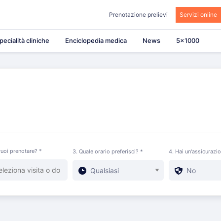
Prenotazione prelievi
Servizi online
pecialità cliniche
Enciclopedia medica
News
5×1000
uoi prenotare? *
3. Quale orario preferisci? *
4. Hai un'assicurazi