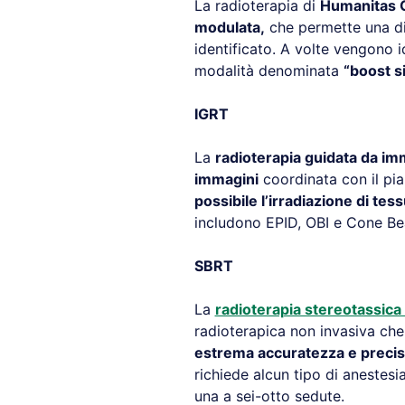
La radioterapia di
Humanitas 
modulata,
che permette una d
identificato. A volte vengono i
modalità denominata
“boost s
IGRT
La
radioterapia guidata da im
immagini
coordinata con il pia
possibile l’irradiazione di tes
includono EPID, OBI e Cone B
SBRT
La
radioterapia stereotassica
radioterapica non invasiva ch
estrema accuratezza e preci
richiede alcun tipo di anestes
una a sei-otto sedute.