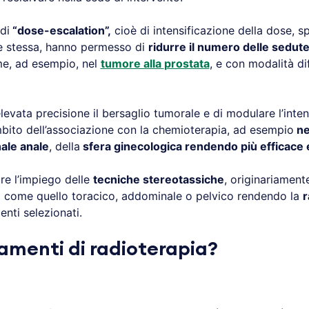
di
“dose-escalation”,
cioè di intensificazione della dose, 
se stessa, hanno permesso di
ridurre il numero delle sedute 
, ad esempio, nel
tumore alla
prostata
, e con modalità dif
elevata precisione il bersaglio tumorale e di modulare l’intens
mbito dell’associazione con la chemioterapia, ad esempio
ne
ale anale
, della
sfera ginecologica rendendo più efficace e
rire l’impiego delle
tecniche stereotassiche
, originariamente
li come quello toracico, addominale o pelvico rendendo la
r
enti selezionati.
tamenti di radioterapia?