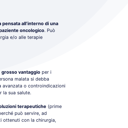
a pensata all’interno di una
l paziente oncologico
. Può
rgia e/o alle terapie
n
grosso vantaggio
per i
 persona malata si debba
tà avanzata o controindicazioni
 la sua salute.
oluzioni terapeutiche
(prime
 perché può servire, ad
 ottenuti con la chirurgia,