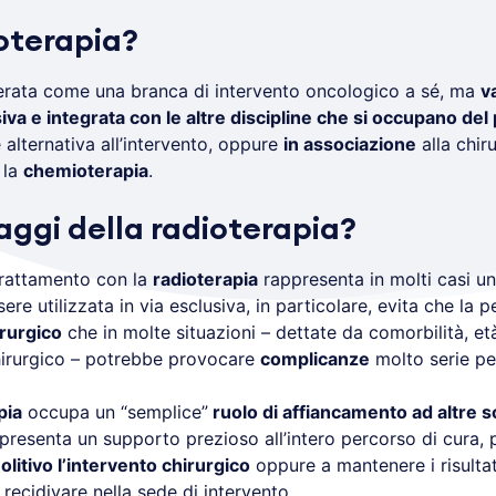
ioterapia?
rata come una branca di intervento oncologico a sé, ma
v
iva e integrata con le altre discipline che si occupano de
 alternativa all’intervento, oppure
in associazione
alla chiru
 la
chemioterapia
.
aggi della radioterapia?
 trattamento con la
radioterapia
rappresenta in molti casi u
sere utilizzata in via esclusiva, in particolare, evita che la
irurgico
che in molte situazioni – dettate da comorbilità, e
 chirurgico – potrebbe provocare
complicanze
molto serie per
pia
occupa un “semplice”
ruolo di affiancamento ad altre s
appresenta un supporto prezioso all’intero percorso di cura,
itivo l’intervento chirurgico
oppure a mantenere i risultati
recidivare nella sede di intervento.