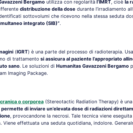
Gavazzeni Bergamo
utilizza con regolarità
l’IMRT
, cioè
la 
ifferente
distribuzione della dose
durante l’irradiamento al
dentificati sottovolumi che ricevono nella stessa seduta do
imultaneo integrato (SIB)”
.
magini
(
IGRT
) è una parte del processo di radioterapia. U
no di trattamento
si assicura al paziente l’appropriato allin
suto sano
. Le soluzioni di
Humanitas Gavazzeni Bergamo
p
eam Imaging Package.
 cranica o corporea
(Stereotactic Radiation Therapy) è una
e
permette di inviare un’elevata dose di radiazioni dirett
sione
, provocandone la necrosi. Tale tecnica viene eseguita
ia. Viene effettuata una seduta quotidiana, indolore. Gener