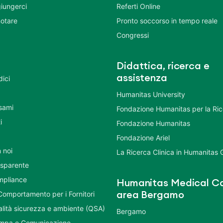
iungerci
Referti Online
otare
Pronto soccorso in tempo reale
Congressi
Didattica, ricerca e
assistenza
dici
Humanitas University
Esami
Fondazione Humanitas per la Ri
i
Fondazione Humanitas
Fondazione Ariel
 noi
La Ricerca Clinica in Humanitas
asparente
mpliance
Humanitas Medical Ca
Comportamento per i Fornitori
area Bergamo
ualità sicurezza e ambiente (QSA)
Bergamo
ampa e Comunicazione