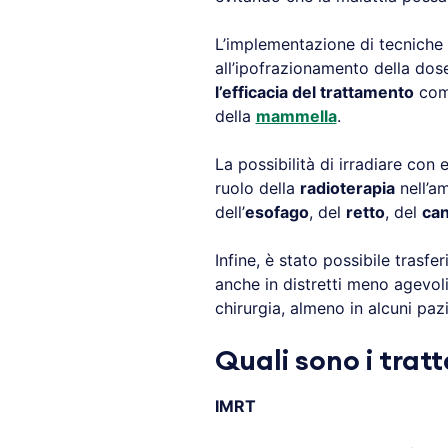
L’implementazione di tecniche 
all’ipofrazionamento della do
l’efficacia del trattamento
come
della
mammella
.
La possibilità di irradiare con 
ruolo della
radioterapia
nell’a
dell’
esofago
, del
retto
, del
can
Infine, è stato possibile trasfe
anche in distretti meno agevo
chirurgia, almeno in alcuni pazi
Quali sono i trat
IMRT