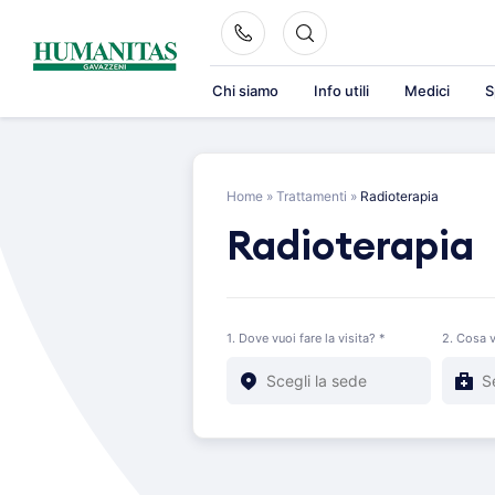
Skip
to
content
Chi siamo
Info utili
Medici
S
Home
»
Trattamenti
»
Radioterapia
Radioterapia
1. Dove vuoi fare la visita? *
2. Cosa v