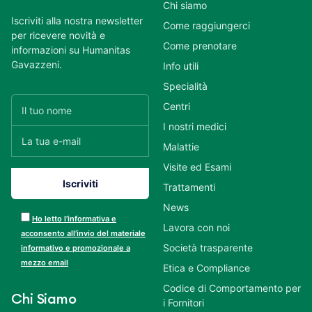
Chi siamo
Iscriviti alla nostra newsletter
Come raggiungerci
per ricevere novità e
Come prenotare
informazioni su Humanitas
Gavazzeni.
Info utili
Specialità
Centri
I nostri medici
Malattie
Visite ed Esami
Trattamenti
News
Ho letto l’informativa e
Lavora con noi
acconsento all’invio del materiale
Società trasparente
informativo e promozionale a
mezzo email
Etica e Compliance
Codice di Comportamento per
Chi Siamo
i Fornitori