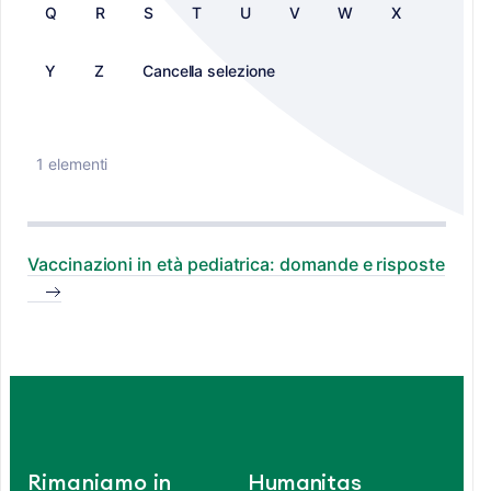
Q
R
S
T
U
V
W
X
Y
Z
Cancella selezione
1 elementi
Vaccinazioni in età pediatrica: domande e risposte
Rimaniamo in
Humanitas