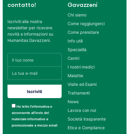
contatto!
Gavazzeni
Chi siamo
Iscriviti alla nostra
Come raggiungerci
newsletter per ricevere
Come prenotare
novità e informazioni su
Humanitas Gavazzeni.
Info utili
Specialità
Centri
I nostri medici
Malattie
Visite ed Esami
Trattamenti
News
Ho letto l’informativa e
Lavora con noi
acconsento all’invio del
Società trasparente
materiale informativo e
promozionale a mezzo email
Etica e Compliance