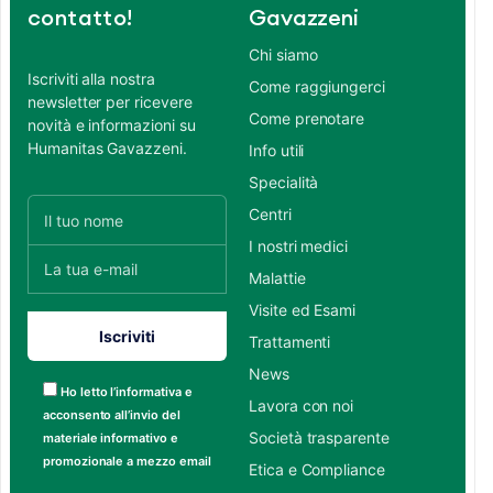
contatto!
Gavazzeni
Chi siamo
Iscriviti alla nostra
Come raggiungerci
newsletter per ricevere
Come prenotare
novità e informazioni su
Humanitas Gavazzeni.
Info utili
Specialità
Centri
I nostri medici
Malattie
Visite ed Esami
Trattamenti
News
Ho letto l’informativa e
Lavora con noi
acconsento all’invio del
Società trasparente
materiale informativo e
promozionale a mezzo email
Etica e Compliance