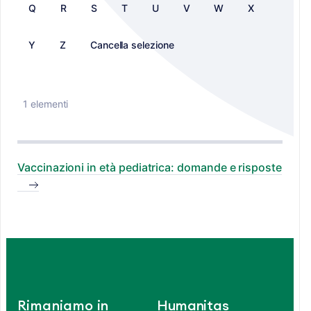
Q
R
S
T
U
V
W
X
Y
Z
Cancella selezione
1 elementi
Vaccinazioni in età pediatrica: domande e risposte
Rimaniamo in
Humanitas