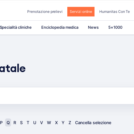
Prenotazione prelievi
Servizi online
Humanitas Con Te
Specialità cliniche
Enciclopedia medica
News
5×1000
atale
P
Q
R
S
T
U
V
W
X
Y
Z
Cancella selezione