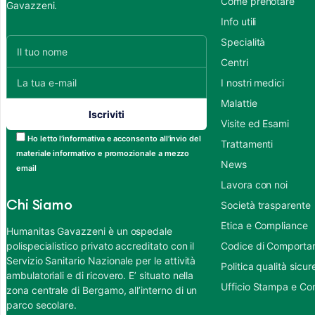
Come prenotare
Gavazzeni.
Info utili
Specialità
Centri
I nostri medici
Malattie
Visite ed Esami
Ho letto l’informativa e acconsento all’invio del
Trattamenti
materiale informativo e promozionale a mezzo
News
email
Lavora con noi
Chi Siamo
Società trasparente
Etica e Compliance
Humanitas Gavazzeni è un ospedale
polispecialistico privato accreditato con il
Codice di Comportame
Servizio Sanitario Nazionale per le attività
Politica qualità sic
ambulatoriali e di ricovero. E’ situato nella
Ufficio Stampa e Co
zona centrale di Bergamo, all’interno di un
parco secolare.