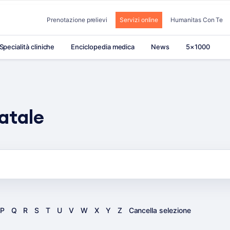
Prenotazione prelievi
Servizi online
Humanitas Con Te
Specialità cliniche
Enciclopedia medica
News
5×1000
atale
P
Q
R
S
T
U
V
W
X
Y
Z
Cancella selezione