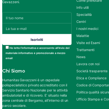
Come prenotare
Gavazzeni.
Info utili
Specialità
Centri
I nostri medici
Malattie
Visite ed Esami
Ho letto l’informativa e acconsento all’invio del
Trattamenti
materiale informativo e promozionale a mezzo
News
email
Lavora con noi
Chi Siamo
Società trasparente
Etica e Compliance
Humanitas Gavazzeni è un ospedale
polispecialistico privato accreditato con il
Codice di Comportame
Servizio Sanitario Nazionale per le attività
Politica qualità sic
ambulatoriali e di ricovero. E’ situato nella
Ufficio Stampa e Co
zona centrale di Bergamo, all’interno di un
parco secolare.