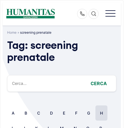
Skip
to
content
Home
»
screening prenatale
Tag:
screening
prenatale
CERCA
A
B
C
D
E
F
G
H