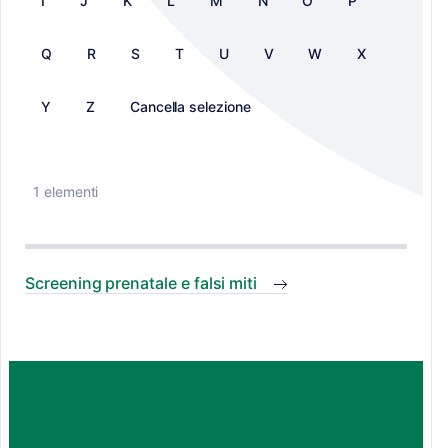
I
J
K
L
M
N
O
P
Q
R
S
T
U
V
W
X
Y
Z
Cancella selezione
1 elementi
Screening prenatale e falsi miti