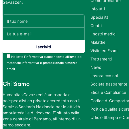
Come prenotare
Gavazzeni.
Info utili
Specialità
Centri
I nostri medici
Malattie
Visite ed Esami
Ho letto l’informativa e acconsento all’invio del
Trattamenti
materiale informativo e promozionale a mezzo
News
email
Lavora con noi
Chi Siamo
Società trasparente
Etica e Compliance
Humanitas Gavazzeni è un ospedale
polispecialistico privato accreditato con il
Codice di Comportame
Servizio Sanitario Nazionale per le attività
Politica qualità sic
ambulatoriali e di ricovero. E’ situato nella
Ufficio Stampa e Co
zona centrale di Bergamo, all’interno di un
parco secolare.