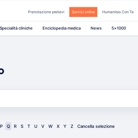
Prenotazione prelievi
Servizi online
Humanitas Con Te
Specialità cliniche
Enciclopedia medica
News
5×1000
o
P
Q
R
S
T
U
V
W
X
Y
Z
Cancella selezione