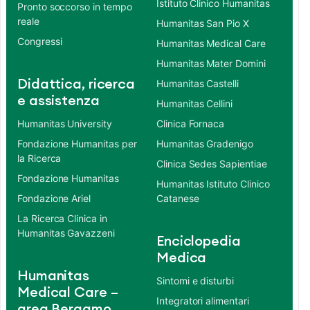
Istituto Clinico Humanitas
Pronto soccorso in tempo
reale
Humanitas San Pio X
Congressi
Humanitas Medical Care
Humanitas Mater Domini
Didattica, ricerca
Humanitas Castelli
e assistenza
Humanitas Cellini
Humanitas University
Clinica Fornaca
Fondazione Humanitas per
Humanitas Gradenigo
la Ricerca
Clinica Sedes Sapientiae
Fondazione Humanitas
Humanitas Istituto Clinico
Fondazione Ariel
Catanese
La Ricerca Clinica in
Humanitas Gavazzeni
Enciclopedia
Medica
Humanitas
Sintomi e disturbi
Medical Care –
Integratori alimentari
area Bergamo