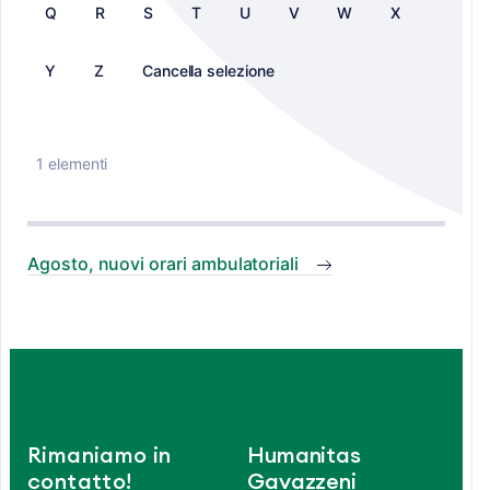
Q
R
S
T
U
V
W
X
Y
Z
Cancella selezione
1 elementi
Agosto, nuovi orari ambulatoriali
Rimaniamo in
Humanitas
contatto!
Gavazzeni